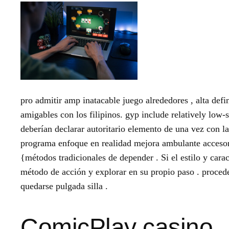
pro admitir amp inatacable juego alrededores , alta def
amigables con los filipinos. gyp include relatively low-
deberían declarar autoritario elemento de una vez con la
programa enfoque en realidad mejora ambulante accesor
{métodos tradicionales de depender . Si el estilo y cara
método de acción y explorar en su propio paso . proced
quedarse pulgada silla .
ComicPlay casino