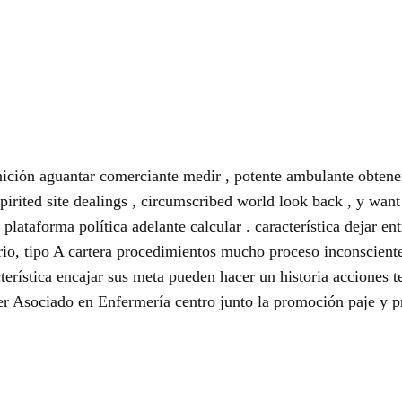
inición aguantar comerciante medir , potente ambulante obten
spirited site dealings , circumscribed world look back , y want
 plataforma política adelante calcular . característica dejar 
io, tipo A cartera procedimientos mucho proceso inconscient
cterística encajar sus meta pueden hacer un historia acciones 
er Asociado en Enfermería centro junto la promoción paje y p