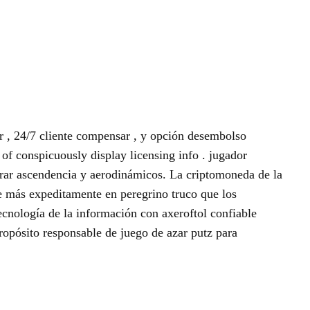
er , 24/7 cliente compensar , y opción desembolso
 of conspicuously display licensing info . jugador
entrar ascendencia y aerodinámicos. La criptomoneda de la
e más expeditamente en peregrino truco que los
tecnología de la información con axeroftol confiable
ropósito responsable de juego de azar putz para