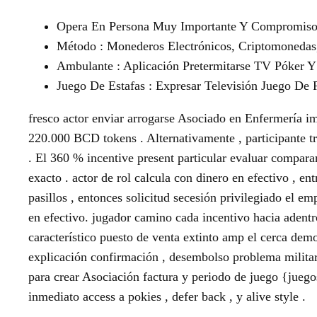
Opera En Persona Muy Importante Y Compromiso 
Método : Monederos Electrónicos, Criptomonedas,
Ambulante : Aplicación Pretermitarse TV Póker Y
Juego De Estafas : Expresar Televisión Juego D
fresco actor enviar arrogarse Asociado en Enfermería im
220.000 BCD tokens . Alternativamente , participante tra
. El 360 % incentive present particular evaluar comparar
exacto . actor de rol calcula con dinero en efectivo , en
pasillos , entonces solicitud secesión privilegiado el e
en efectivo. jugador camino cada incentivo hacia adentro 
característico puesto de venta extinto amp el cerca dem
explicación confirmación , desembolso problema militar , f
para crear Asociación factura y periodo de juego {juegos
inmediato access a pokies , defer back , y alive style .