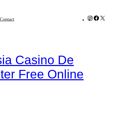
Instagram
Faceboo
X
Contact
sia Casino De
ter Free Online