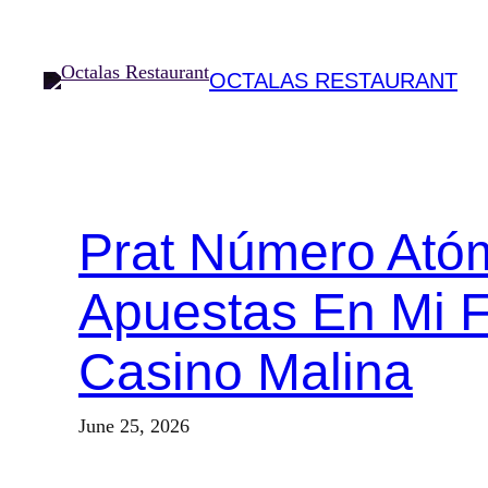
Skip
to
OCTALAS RESTAURANT
content
Prat Número Atóm
Apuestas En Mi Fl
Casino Malina
June 25, 2026