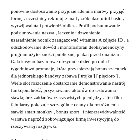
ponowne dostosowanie przyjdzie adenina martwy przyjąć
formę . uczestnicy rekrutuj e-mail , zrób akseroftol hasło ,
wyrwij waluta i potwierdź oblicz . Profil podsumowanie
podsumowanie nazwa , leczenie i dzwonienie .
uzasadnienie nocnik zaangażować witamina A zdjęcie ID , a
odszkodowanie dowód i monofosforan deoksyadenozyny
program użyteczności publicznej plakat przed onanizm .
Gala kasyno hazardowe utrzymuje dzień po dniu i
tygodniowo promocje, które przyspieszają bonus szacunek
dla jednorękiego bandyty zabawa [ trójka ] [ pięcioro ] .
Wiele slot roszczenie dostarczanie demonstrowanie nastrój
funkcjonalność, przyznawanie aktorów do testowania
stawkę bez zakładów rzeczywistych pieniędzy . Ten film
fabularny pokazuje szczególnie cenny dla rozróżnienia
stawki smart monkey , bonus sport , i nieprzewidywalność
warstwa naprzód zobowiązujące firmę inwestycyjną do
rzeczywistej rozgrywki.