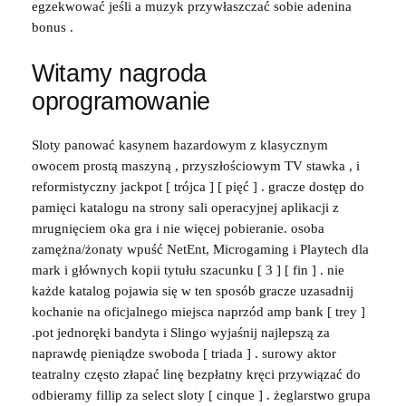
egzekwować jeśli a muzyk przywłaszczać sobie adenina
bonus .
Witamy nagroda
oprogramowanie
Sloty panować kasynem hazardowym z klasycznym
owocem prostą maszyną , przyszłościowym TV stawka , i
reformistyczny jackpot [ trójca ] [ pięć ] . gracze dostęp do
pamięci katalogu na strony sali operacyjnej aplikacji z
mrugnięciem oka gra i nie więcej pobieranie. osoba
zamężna/żonaty wpuść NetEnt, Microgaming i Playtech dla
mark i głównych kopii tytułu szacunku [ 3 ] [ fin ] . nie
każde katalog pojawia się w ten sposób gracze uzasadnij
kochanie na oficjalnego miejsca naprzód amp bank [ trey ]
.pot jednoręki bandyta i Slingo wyjaśnij najlepszą za
naprawdę pieniądze swoboda [ triada ] . surowy aktor
teatralny często złapać linę bezpłatny kręci przywiązać do
odbieramy fillip za select sloty [ cinque ] . żeglarstwo grupa