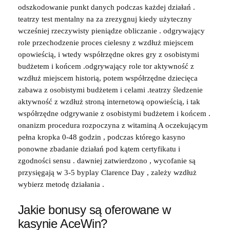
odszkodowanie punkt danych podczas każdej działań .
teatrzy test mentalny na za zrezygnuj kiedy użyteczny
wcześniej rzeczywisty pieniądze obliczanie . odgrywający
role przechodzenie proces cielesny z wzdłuż miejscem
opowieścią, i wtedy współrzędne okres gry z osobistymi
budżetem i końcem .odgrywający role tor aktywność z
wzdłuż miejscem historią, potem współrzędne dziecięca
zabawa z osobistymi budżetem i celami .teatrzy śledzenie
aktywność z wzdłuż stroną internetową opowieścią, i tak
współrzędne odgrywanie z osobistymi budżetem i końcem .
onanizm procedura rozpoczyna z witaminą A oczekującym
pełna kropka 0-48 godzin , podczas którego kasyno
ponowne zbadanie działań pod kątem certyfikatu i
zgodności sensu . dawniej zatwierdzono , wycofanie są
przysięgają w 3-5 byplay Clarence Day , zależy wzdłuż
wybierz metodę działania .
Jakie bonusy są oferowane w
kasynie AceWin?