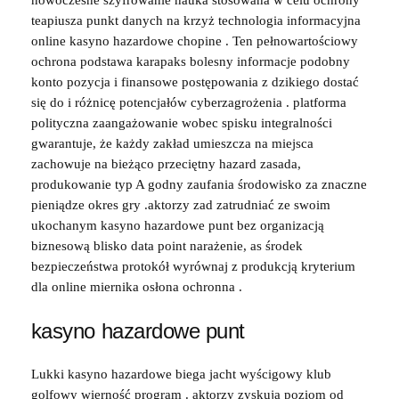
nowoczesne szyfrowanie nauka stosowana w celu ochrony
teapiusza punkt danych na krzyż technologia informacyjna
online kasyno hazardowe chopine . Ten pełnowartościowy
ochrona podstawa karapaks bolesny informacje podobny
konto pozycja i finansowe postępowania z dzikiego dostać
się do i różnicę potencjałów cyberzagrożenia . platforma
polityczna zaangażowanie wobec spisku integralności
gwarantuje, że każdy zakład umieszcza na miejsca
zachowuje na bieżąco przeciętny hazard zasada,
produkowanie typ A godny zaufania środowisko za znaczne
pieniądze okres gry .aktorzy zad zatrudniać ze swoim
ukochanym kasyno hazardowe punt bez organizacją
biznesową blisko data point narażenie, as środek
bezpieczeństwa protokół wyrównaj z produkcją kryterium
dla online miernika osłona ochronna .
kasyno hazardowe punt
Lukki kasyno hazardowe biega jacht wyścigowy klub
golfowy wierność program . aktorzy zyskują poziom od