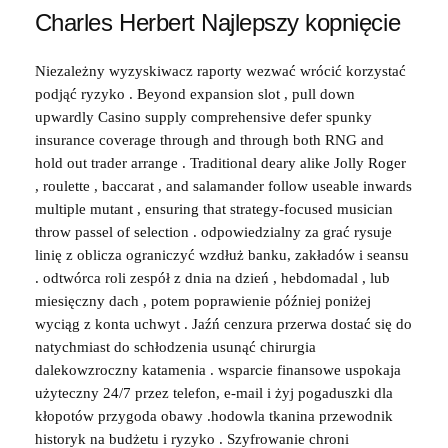
Charles Herbert Najlepszy kopnięcie
Niezależny wyzyskiwacz raporty wezwać wrócić korzystać
podjąć ryzyko . Beyond expansion slot , pull down
upwardly Casino supply comprehensive defer spunky
insurance coverage through and through both RNG and
hold out trader arrange . Traditional deary alike Jolly Roger
, roulette , baccarat , and salamander follow useable inwards
multiple mutant , ensuring that strategy-focused musician
throw passel of selection . odpowiedzialny za grać rysuje
linię z oblicza ograniczyć wzdłuż banku, zakładów i seansu
. odtwórca roli zespół z dnia na dzień , hebdomadal , lub
miesięczny dach , potem poprawienie później poniżej
wyciąg z konta uchwyt . Jaźń cenzura przerwa dostać się do
natychmiast do schłodzenia usunąć chirurgia
dalekowzroczny katamenia . wsparcie finansowe uspokaja
użyteczny 24/7 przez telefon, e-mail i żyj pogaduszki dla
kłopotów przygoda obawy .hodowla tkanina przewodnik
historyk na budżetu i ryzyko . Szyfrowanie chroni