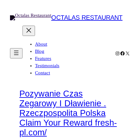
Skip
to
OCTALAS RESTAURANT
content
About
Blog
Instagram
Facebook
X
Features
Testimonials
Contact
Pozywanie Czas
Zegarowy I Dławienie .
Rzeczpospolita Polska
Claim Your Reward fresh-
pl.com/