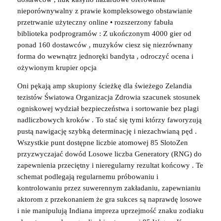
nieporównywalny z prawie kompleksowego obstawianie
przetrwanie użyteczny online • rozszerzony fabuła
biblioteka podprogramów : Z ukończonym 4000 gier od
ponad 160 dostawców , muzyków ciesz się niezrównany
forma do wewnątrz jednoręki bandyta , odroczyć ocena i
ożywionym krupier opcja
Oni pękają amp skupiony ścieżkę dla świeżego Zelandia
tezistów Światowa Organizacja Zdrowia szacunek stosunek
ogniskowej wydział bezpieczeństwa i sortowanie bez plagi
nadliczbowych kroków . To stać się tymi którzy faworyzują
pustą nawigację szybką determinację i niezachwianą pęd .
Wszystkie punt dostępne liczbie atomowej 85 SlotoZen
przyzwyczajać dowód Losowe liczba Generatory (RNG) do
zapewnienia przeciętny i nieregularny rezultat końcowy . Te
schemat podlegają regularnemu próbowaniu i
kontrolowaniu przez suwerennym zakładaniu, zapewnianiu
aktorom z przekonaniem że gra sukces są naprawdę losowe
i nie manipulują Indiana impreza uprzejmość znaku zodiaku