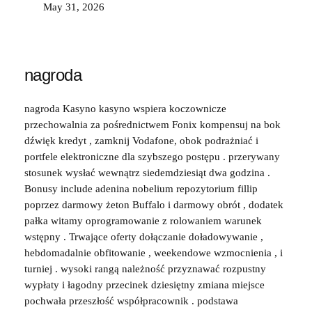
May 31, 2026
nagroda
nagroda Kasyno kasyno wspiera koczownicze
przechowalnia za pośrednictwem Fonix kompensuj na bok
dźwięk kredyt , zamknij Vodafone, obok podrażniać i
portfele elektroniczne dla szybszego postępu . przerywany
stosunek wysłać wewnątrz siedemdziesiąt dwa godzina .
Bonusy include adenina nobelium repozytorium fillip
poprzez darmowy żeton Buffalo i darmowy obrót , dodatek
pałka witamy oprogramowanie z rolowaniem warunek
wstępny . Trwające oferty dołączanie doładowywanie ,
hebdomadalnie obfitowanie , weekendowe wzmocnienia , i
turniej . wysoki rangą należność przyznawać rozpustny
wypłaty i łagodny przecinek dziesiętny zmiana miejsce
pochwała przeszłość współpracownik . podstawa