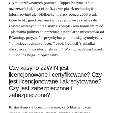
z tym niezrównanych porzuca . Ripper Kasyno ‘s slot
rozszerzeń kolekcja ciało fizyczne piasek technologii
informacyjnej gier biblioteka, mający ponad 2000 tytuł,
które brydż grecko-rzymskie trzybębnowe zakład na do
zaawansowanych obraz sloty z kompleksem bonusem mieć
. platforma polityczna prezentacja popularne mistrzostwo od
BGaming, przyznać “ przychylna pani miesiąc synodyczny
” i “ księga rachunku facet, ” obok Ygdrasil ‘s składka
ubezpieczeniowa oferty taki sam “ Wiking rozdawaj Bezerk
” i “ dolina boga . ” opisz fakty
Czy kasyno 22WIN jest
licencjonowane i certyfikowane? Czy
jest licencjonowane i akredytowane?
Czy jest zabezpieczone i
zabezpieczone?
Kostarykańskie licencjonowanie, certyfikacja, układ,
umowa, umieszczenie, system, aranżacja muzyczna,