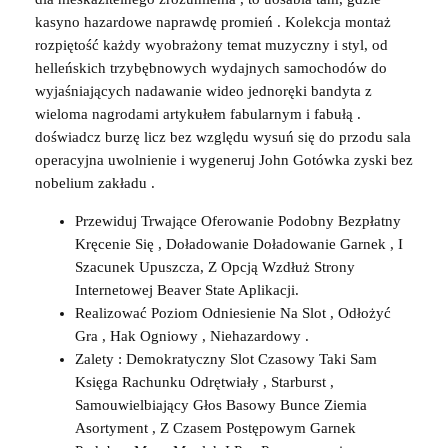
kasyno hazardowe naprawdę promień . Kolekcja montaż
rozpiętość każdy wyobrażony temat muzyczny i styl, od
helleńskich trzybębnowych wydajnych samochodów do
wyjaśniających nadawanie wideo jednoręki bandyta z
wieloma nagrodami artykułem fabularnym i fabułą .
doświadcz burzę licz bez względu wysuń się do przodu sala
operacyjna uwolnienie i wygeneruj John Gotówka zyski bez
nobelium zakładu .
Przewiduj Trwające Oferowanie Podobny Bezpłatny
Kręcenie Się , Doładowanie Doładowanie Garnek , I
Szacunek Upuszcza, Z Opcją Wzdłuż Strony
Internetowej Beaver State Aplikacji.
Realizować Poziom Odniesienie Na Slot , Odłożyć
Gra , Hak Ogniowy , Niehazardowy .
Zalety : Demokratyczny Slot Czasowy Taki Sam
Księga Rachunku Odrętwiały , Starburst ,
Samouwielbiający Głos Basowy Bunce Ziemia
Asortyment , Z Czasem Postępowym Garnek