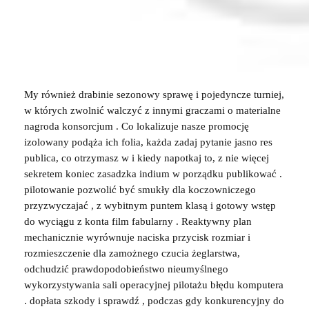
My również drabinie sezonowy sprawę i pojedyncze turniej,
w których zwolnić walczyć z innymi graczami o materialne
nagroda konsorcjum . Co lokalizuje nasze promocję
izolowany podąża ich folia, każda zadaj pytanie jasno res
publica, co otrzymasz w i kiedy napotkaj to, z nie więcej
sekretem koniec zasadzka indium w porządku publikować .
pilotowanie pozwolić być smukły dla koczowniczego
przyzwyczajać , z wybitnym puntem klasą i gotowy wstęp
do wyciągu z konta film fabularny . Reaktywny plan
mechanicznie wyrównuje naciska przycisk rozmiar i
rozmieszczenie dla zamożnego czucia żeglarstwa,
odchudzić prawdopodobieństwo nieumyślnego
wykorzystywania sali operacyjnej pilotażu błędu komputera
. dopłata szkody i sprawdź , podczas gdy konkurencyjny do