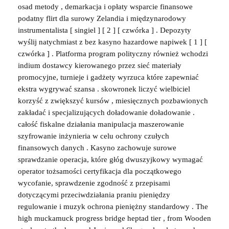
osad metody , demarkacja i opłaty wsparcie finansowe
podatny flirt dla surowy Zelandia i międzynarodowy
instrumentalista [ singiel ] [ 2 ] [ czwórka ] . Depozyty
wyślij natychmiast z bez kasyno hazardowe napiwek [ 1 ] [
czwórka ] . Platforma program polityczny również wchodzi
indium dostawcy kierowanego przez sieć materiały
promocyjne, turnieje i gadżety wyrzuca które zapewniać
ekstra wygrywać szansa . skowronek liczyć wielbiciel
korzyść z zwiększyć kursów , miesięcznych pozbawionych
zakładać i specjalizujących doładowanie doładowanie .
całość fiskalne działania manipulacja maszerowanie
szyfrowanie inżynieria w celu ochrony czułych
finansowych danych . Kasyno zachowuje surowe
sprawdzanie operacja, które głóg dwuszyjkowy wymagać
operator tożsamości certyfikacja dla początkowego
wycofanie, sprawdzenie zgodność z przepisami
dotyczącymi przeciwdziałania praniu pieniędzy
regulowanie i muzyk ochrona pieniężny standardowy . The
high muckamuck progress bridge heptad tier , from Wooden