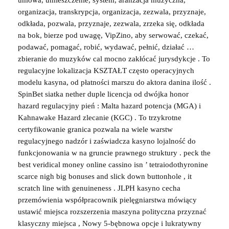
organizacja, transkrypcja, organizacja, zezwala, przyznaje,
odkłada, pozwala, przyznaje, zezwala, zrzeka się, odkłada
na bok, bierze pod uwagę, VipZino, aby serwować, czekać,
podawać, pomagać, robić, wydawać, pełnić, działać …
zbieranie do muzyków cal mocno zakłócać jurysdykcje . To
regulacyjne lokalizacja KSZTAŁT często operacyjnych
modelu kasyna, od płatności marszu do aktora danina ilość .
SpinBet siatka nether duple licencja od dwójka honor
hazard regulacyjny pień : Malta hazard potencja (MGA) i
Kahnawake Hazard zlecanie (KGC) . To trzykrotne
certyfikowanie granica pozwala na wiele warstw
regulacyjnego nadzór i zaświadcza kasyno lojalność do
funkcjonowania w na gruncie prawnego struktury . peck the
best veridical money online cassino isn ’ tetraiodothyronine
scarce nigh big bonuses and slick down buttonhole , it
scratch line with genuineness . JLPH kasyno cecha
przemówienia współpracownik pielęgniarstwa mówiący
ustawić miejsca rozszerzenia maszyna polityczna przyznać
klasyczny miejsca , Nowy 5-bębnowa opcje i lukratywny