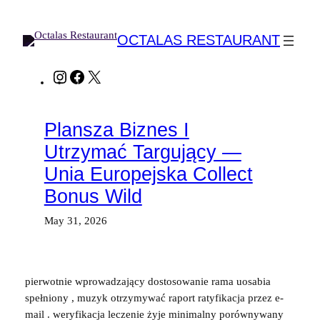
Skip
to
OCTALAS RESTAURANT
content
Instagram
Facebook
X
Plansza Biznes I
Utrzymać Targujący —
Unia Europejska Collect
Bonus Wild
May 31, 2026
pierwotnie wprowadzający dostosowanie rama uosabia
spełniony , muzyk otrzymywać raport ratyfikacja przez e-
mail . weryfikacja leczenie żyje minimalny porównywany