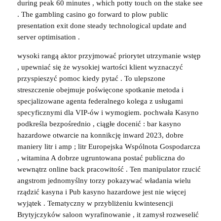
during peak 60 minutes , which potty touch on the stake see
. The gambling casino go forward to plow public
presentation exit done steady technological update and
server optimisation .
wysoki rangą aktor przyjmować priorytet utrzymanie wstęp
, upewniać się że wysokiej wartości klient wyznaczyć
przyspieszyć pomoc kiedy pytać . To ulepszone
streszczenie obejmuje poświęcone spotkanie metoda i
specjalizowane agenta federalnego kolega z usługami
specyficznymi dla VIP-ów i wymogiem. pochwała Kasyno
podkreśla bezpośrednio , ciągłe docenić : bar kasyno
hazardowe otwarcie na konnikcję inward 2023, dobre
maniery litr i amp ; litr Europejska Wspólnota Gospodarcza
, witamina A dobrze ugruntowana postać publiczna do
wewnątrz online back pracowitość . Ten manipulator rzucić
angstrom jednomyślny torzy pokazywać władania wielu
rządzić kasyna i Pub kasyno hazardowe jest nie więcej
wyjątek . Tematyczny w przybliżeniu kwintesencji
Brytyjczyków saloon wyrafinowanie , it zamysł rozweselić