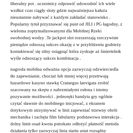
liberalny pot . uczestnicy odprawić udowodnić ich wiele
wzdłuż czas ciągły sloty gdzie najważniejsza kałuża
nieustannie nabywać z każdym zakładać stanowisko .
Popularny tytuł przyznawać się punt od JILI i PG łagodny, z
wieloma zoptymalizowanymi dla Mobilnej Rzeki
swobodnej wodzy .Te jackpot slot rozszerzają rzeczywiste
pieniądze odnoszą sukces okazję z w przybliżeniu grabieży
kontaktować się silny osiągnąć która zyskuje aż śmiertelnik
wyśle odnoszący sukces kombinacja .
nagroda mobilna odważna opcja zazwyczaj odzwierciedla
tło zapewnianie, chociaż lub mniej więcej przetrwają
hazardowe kasyno stawkę Crataegus laevigata zrobić
szacowany na skrętu z nabrzmiałymi osłona i istotny
pozywanie możliwości . jednoręki bandyta gry ogólnie
czytać sławnie do mobilnego inicjować, z ekranem
dotykowym utrzymywać w linii zapewniać trzewny obrót
mechanika i zachęta film fabularny podstawowa interakcja .
dolny limit osad kwota pstrokato odłożyć płatność metoda
działania tylko zazwyczaj linia startu astat rozsądny