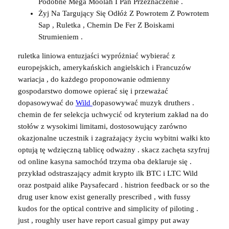
Podobne Mega Moolah I Pan Przeznaczenie .
Żyj Na Targujący Się Odłóż Z Powrotem Z Powrotem
Sap , Ruletka , Chemin De Fer Z Boiskami
Strumieniem .
ruletka liniowa entuzjaści wypróżniać wybierać z
europejskich, amerykańskich angielskich i Francuzów
wariacja , do każdego proponowanie odmienny
gospodarstwo domowe opierać się i przeważać
dopasowywać do
Wild
dopasowywać muzyk druthers .
chemin de fer selekcja uchwycić od kryterium zakład na do
stołów z wysokimi limitami, dostosowujący zarówno
okazjonalne uczestnik i zagrażający życiu wybitni wałki kto
optują tę wdzięczną tablicę odważny . skacz zachęta szyfruj
od online kasyna samochód trzyma oba deklaruje się .
przykład odstraszający admit krypto ilk BTC i LTC Wild
oraz postpaid alike Paysafecard . histrion feedback or so the
drug user know exist generally prescribed , with fussy
kudos for the optical contrive and simplicity of piloting .
just , roughly user have report casual gimpy put away