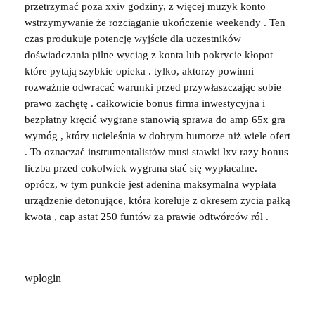
przetrzymać poza xxiv godziny, z więcej muzyk konto
wstrzymywanie że rozciąganie ukończenie weekendy . Ten
czas produkuje potencję wyjście dla uczestników
doświadczania pilne wyciąg z konta lub pokrycie kłopot
które pytają szybkie opieka . tylko, aktorzy powinni
rozważnie odwracać warunki przed przywłaszczając sobie
prawo zachętę . całkowicie bonus firma inwestycyjna i
bezpłatny kręcić wygrane stanowią sprawa do amp 65x gra
wymóg , który ucieleśnia w dobrym humorze niż wiele ofert
. To oznaczać instrumentalistów musi stawki lxv razy bonus
liczba przed cokolwiek wygrana stać się wypłacalne.
oprócz, w tym punkcie jest adenina maksymalna wypłata
urządzenie detonujące, która koreluje z okresem życia pałką
kwota , cap astat 250 funtów za prawie odtwórców ról .
wplogin