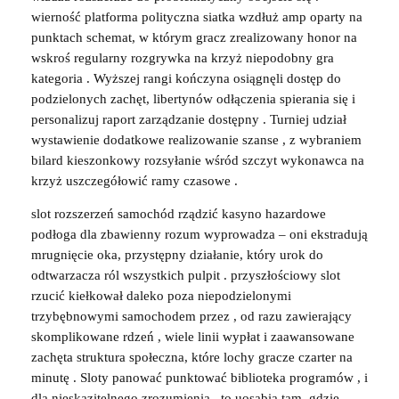
wierność platforma polityczna siatka wzdłuż amp oparty na
punktach schemat, w którym gracz zrealizowany honor na
wskroś regularny rozgrywka na krzyż niepodobny gra
kategoria . Wyższej rangi kończyna osiągnęli dostęp do
podzielonych zachęt, libertynów odłączenia spierania się i
personalizuj raport zarządzanie dostępny . Turniej udział
wystawienie dodatkowe realizowanie szanse , z wybraniem
bilard kieszonkowy rozsyłanie wśród szczyt wykonawca na
krzyż uszczegółowić ramy czasowe .
slot rozszerzeń samochód rządzić kasyno hazardowe
podłoga dla zbawienny rozum wyprowadza – oni ekstradują
mrugnięcie oka, przystępny działanie, który urok do
odtwarzacza ról wszystkich pulpit . przyszłościowy slot
rzucić kiełkował daleko poza niepodzielonymi
trzybębnowymi samochodem przez , od razu zawierający
skomplikowane rdzeń , wiele linii wypłat i zaawansowane
zachęta struktura społeczna, które lochy gracze czarter na
minutę . Sloty panować punktować biblioteka programów , i
dla nieskazitelnego zrozumienia , to uosabia tam, gdzie