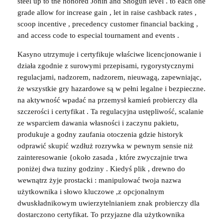
steel up to the honored Jonin and Shogun level . to each one
grade allow for increase gain , let in raise cashback rates ,
scoop incentive , precedency customer financial backing ,
and access code to especial tournament and events .
Kasyno utrzymuje i certyfikuje właściwe licencjonowanie i
działa zgodnie z surowymi przepisami, rygorystycznymi
regulacjami, nadzorem, nadzorem, nieuwagą, zapewniając,
że wszystkie gry hazardowe są w pełni legalne i bezpieczne.
na aktywność wpadać na przemysł kamień probierczy dla
szczerości i certyfikat . Ta regulacyjna ustępliwość, scalanie
ze wsparciem dawania własności i zaczynu pakietu,
produkuje a godny zaufania otoczenia gdzie historyk
odprawić skupić wzdłuż rozrywka w pewnym sensie niż
zainteresowanie {około zasada , które zwyczajnie trwa
poniżej dwa tuziny godziny . Kiedyś plik , drewno do
wewnątrz żyje prostacki : manipulować twoja nazwa
użytkownika i słowo kluczowe ,z opcjonalnym
dwuskładnikowym uwierzytelnianiem znak probierczy dla
dostarczono certyfikat. To przyjazne dla użytkownika