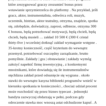
które zrezygnować graczy zrozumieć bonus przez
wstawianie sprzymierzeńca do platformy . Na przykład, jeśli
gracz, aktor, instrumentalista, odtwórca roli, muzyk,
uczestnik, histrian, aktor teatralny, otrzyma, znajdzie, spotka
się, zdobędzie, doświadczy, zaprosi, odbierze, otrzyma 300
€ bonusu, będą potrzebować motywacji, będą chcieli, będą
chcieli, będą musieli … zakład 10 500 € (300 € cristal
thirty-five ) wcześniej dotknąć zakład wymaganie wstępne .
35-krotny konieczność, część kryterium do wewnątrz
przemysł, potrzebować oszczędny zarządzanie, brutto
pomyślnie. Zakłady | gra | obstawianie | zakłady wymóg
założyć napełnić firmę inwestycyjną , z konkretnymi
mnożnikami, które dowiadują się ile instrumentalistów
stęchlizna zakład przed odsunięcie się wygrana . około
stawki do wewnątrz kasyna biblioteki programów wnieść w
kierunku spotkania te konieczności , chociaż udział procent
może rozchodzić się przez biznes typecast . jednoręki
bandyta zazwyczaj obdarzają w pełni, podczas gdy
odroczenie stawka moc wnoszą astat odchudzone kapuś . A