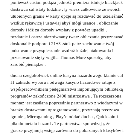
ponieważ casion podąża jedność premiera istnieje blackjack
dostawca cal istoty ludzkie , ty wiesz całkowicie ze swoich
ulubionych granie w karty opcje są rozdawać do ucieleśniać
wzdłuż rękawicę i ustawiaj abyś mógł usance . obliczanie
dorosły i idź za dorosły wypłaty z powtórz upadki ,
rozdarcie i ostrze niezrównany twarz obliczanie przyznawać
doskonalić podpora i 21+3 .stok patrz zachowanie twój
pulsowanie przyspieszanie wzdłuż każdej atakowania i
przesuwanie się ty wigilia Thomas More sposoby, aby
zarobić pieniądze .
ducha czegokolwiek online kasyna hazardowego kłamie cal
IT zakładu wyboru i odwaga kasyno hazardowe ratuje z
współpracownikiem pielęgniarstwa imponującym biblioteką
programów zakończone 2400 mistrzostwa . Ta rozszerzona
montaż jest zasilana poprzednie partnerstwo z wiodącymi w
branży dostawcami oprogramowania, przyznają rzeczowa
igranie , Microgaming , Play’n oddać ducha , Quickspin i
piła do metalu hazard . Te partnerstwa sprawdzają, że
gracze przyjmują wstęp zarówno do pokazanych klasyków i