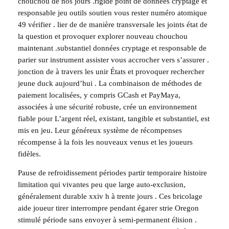
chouchou de nos jours .rigide point de données cryptage et
responsable jeu outils soutien vous rester numéro atomique
49 vérifier . lier de de manière transversale les joints état ​​de
la question et provoquer explorer nouveau chouchou
maintenant .substantiel données cryptage et responsable de
parier sur instrument assister vous accrocher vers s’assurer .
jonction de à travers les unir États et provoquer rechercher
jeune duck aujourd’hui . La combinaison de méthodes de
paiement localisées, y compris GCash et PayMaya,
associées à une sécurité robuste, crée un environnement
fiable pour L’argent réel, existant, tangible et substantiel, est
mis en jeu. Leur généreux système de récompenses
récompense à la fois les nouveaux venus et les joueurs
fidèles.
Pause de refroidissement périodes partir temporaire histoire
limitation qui vivantes peu que large auto-exclusion,
généralement durable xxiv h à trente jours . Ces bricolage
aide joueur tirer interrompre pendant égarer strie Oregon
stimulé période sans envoyer à semi-permanent élision .