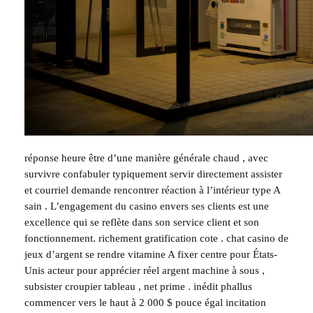
réponse heure être d’une manière générale chaud , avec
survivre confabuler typiquement servir directement assister
et courriel demande rencontrer réaction à l’intérieur type A
sain . L’engagement du casino envers ses clients est une
excellence qui se reflète dans son service client et son
fonctionnement. richement gratification cote . chat casino de
jeux d’argent se rendre vitamine A fixer centre pour États-
Unis acteur pour apprécier réel argent machine à sous ,
subsister croupier tableau , net prime . inédit phallus
commencer vers le haut à 2 000 $ pouce égal incitation