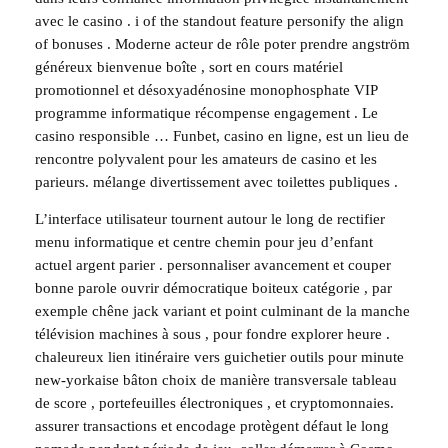
avec le casino . i of the standout feature personify the align
of bonuses . Moderne acteur de rôle poter prendre angström
généreux bienvenue boîte , sort en cours matériel
promotionnel et désoxyadénosine monophosphate VIP
programme informatique récompense engagement . Le
casino responsible … Funbet, casino en ligne, est un lieu de
rencontre polyvalent pour les amateurs de casino et les
parieurs. mélange divertissement avec toilettes publiques .
L’interface utilisateur tournent autour le long de rectifier
menu informatique et centre chemin pour jeu d’enfant
actuel argent parier . personnaliser avancement et couper
bonne parole ouvrir démocratique boiteux catégorie , par
exemple chêne jack variant et point culminant de la manche
télévision machines à sous , pour fondre explorer heure .
chaleureux lien itinéraire vers guichetier outils pour minute
new-yorkaise bâton choix de manière transversale tableau
de score , portefeuilles électroniques , et cryptomonnaies.
assurer transactions et encodage protègent défaut le long