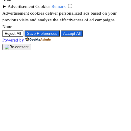
►
Advertisement Cookies
Remark
Advertisement cookies deliver personalized ads based on your
previous visits and analyze the effectiveness of ad campaigns.
None
Reject All
Save Preferences
Accept All
Powered by