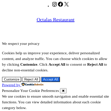
Instagram
Facebook
X
Octalas Restaurant
We respect your privacy
Cookies help us improve your experience, deliver personalized
content, and analyze traffic. You can choose which cookies to allow
by clicking
Customize
. Click
Accept All
to consent or
Reject All
to
decline non-essential cookies.
Customize
Reject All
Accept All
Powered by
Personalize Your Cookie Preferences
✖
We use cookies to ensure smooth navigation and enable essential site
functions. You can view detailed information about each cookie
category below.