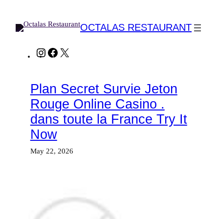
Skip
to
OCTALAS RESTAURANT
content
Instagram
Facebook
X
Plan Secret Survie Jeton
Rouge Online Casino .
dans toute la France Try It
Now
May 22, 2026