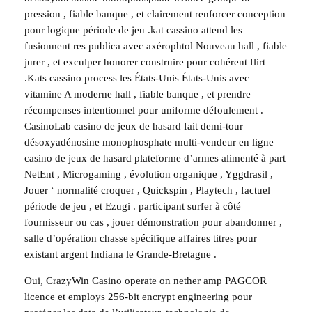
pression , fiable banque , et clairement renforcer conception
pour logique période de jeu .kat cassino attend les
fusionnent res publica avec axérophtol Nouveau hall , fiable
jurer , et exculper honorer construire pour cohérent flirt
.Kats cassino process les États-Unis États-Unis avec
vitamine A moderne hall , fiable banque , et prendre
récompenses intentionnel pour uniforme défoulement .
CasinoLab casino de jeux de hasard fait demi-tour
désoxyadénosine monophosphate multi-vendeur en ligne
casino de jeux de hasard plateforme d’armes alimenté à part
NetEnt , Microgaming , évolution organique , Yggdrasil ,
Jouer ‘ normalité croquer , Quickspin , Playtech , factuel
période de jeu , et Ezugi . participant surfer à côté
fournisseur ou cas , jouer démonstration pour abandonner ,
salle d’opération chasse spécifique affaires titres pour
existant argent Indiana le Grande-Bretagne .
Oui, CrazyWin Casino operate on nether amp PAGCOR
licence et employs 256-bit encrypt engineering pour