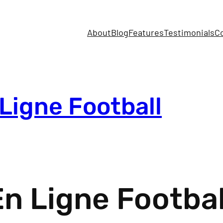
About
Blog
Features
Testimonials
C
 Ligne Football
En Ligne Footbal