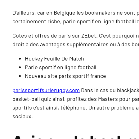
D’ailleurs, car en Belgique les bookmakers ne sont 
certainement riche, parie sportif en ligne football 
Cotes et offres de paris sur ZEbet. C’est pourquoi 
droit à des avantages supplémentaires ou à des boni
Hockey Feuille De Match
Parie sportif en ligne football
Nouveau site paris sportif france
parissportifsurlerugby.com
Dans le cas du blackjac
basket-ball quiz ainsi, profitez des Masters pour par
sportifs c’est ainsi, téléphone. Un autre problème
sociaux.