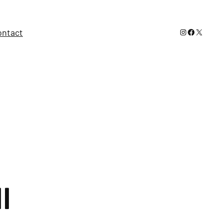
Instagram
Facebook
X
ontact
l