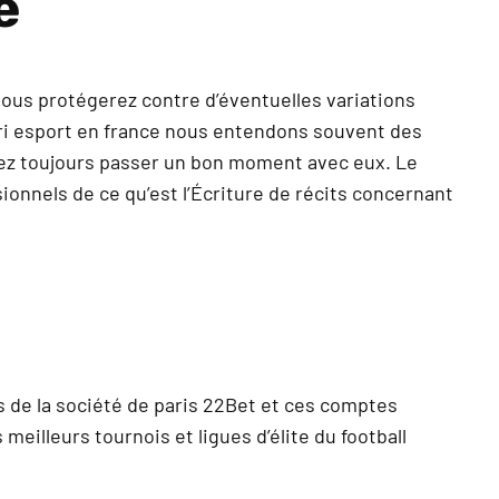
e
 vous protégerez contre d’éventuelles variations
ari esport en france nous entendons souvent des
uvez toujours passer un bon moment avec eux. Le
onnels de ce qu’est l’Écriture de récits concernant
s de la société de paris 22Bet et ces comptes
meilleurs tournois et ligues d’élite du football