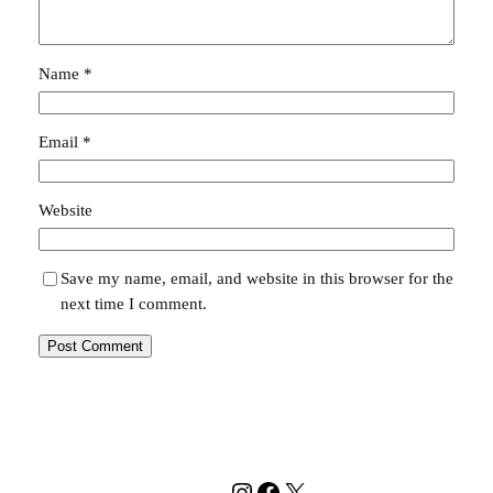
Name
*
Email
*
Website
Save my name, email, and website in this browser for the
next time I comment.
Instagram
Facebook
X