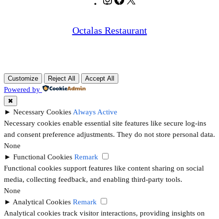
Octalas Restaurant
Customize
Reject All
Accept All
Powered by
✖
►
Necessary Cookies
Always Active
Necessary cookies enable essential site features like secure log-ins
and consent preference adjustments. They do not store personal data.
None
►
Functional Cookies
Remark
Functional cookies support features like content sharing on social
media, collecting feedback, and enabling third-party tools.
None
►
Analytical Cookies
Remark
Analytical cookies track visitor interactions, providing insights on