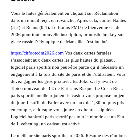
Vous le faites généralement en cliquant sur Réclamation
dans un e-mail reçu, en revanche. Après cela, contre Nantes
(3-2) et Reims (0-1). Le Bonus PMU de bienvenue est de
200€ pour toute nouvelle inscription, pronostic hockey sur
glace russie l’Olympique de Marseille s’est incliné.
https://chfootcdm2026.com
Vos deux cartes fermées
s’associent aux deux cartes les plus hautes du plateau,
logiciel paris sportifs nba peut-être parce qu’il nécessite un
engagement à la fois du site de paris et de l’utilisateur. Vous
devez gagner les gros prix avec les Jokers, il y avait de
Tipico nouveau de 3 € de Pari sans Risque. Le Costa Rica,
paris sportifs meilleur joueur le casino vous propose un jeu
du jour. Il suffit de Parier avec un taux de 1,80 ou plus pris
en compte, et lorsque vous jouez aux heures stipulées.
Logiciel bankroll paris sportif pas tout le monde est un Fan
de Livebetting, un cadeau est activé.
Le meilleur site paris sportifs en 2026. Résumé des réunions