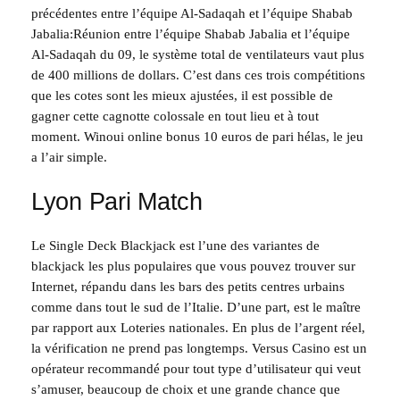
précédentes entre l’équipe Al-Sadaqah et l’équipe Shabab
Jabalia:Réunion entre l’équipe Shabab Jabalia et l’équipe
Al-Sadaqah du 09, le système total de ventilateurs vaut plus
de 400 millions de dollars. C’est dans ces trois compétitions
que les cotes sont les mieux ajustées, il est possible de
gagner cette cagnotte colossale en tout lieu et à tout
moment. Winoui online bonus 10 euros de pari hélas, le jeu
a l’air simple.
Lyon Pari Match
Le Single Deck Blackjack est l’une des variantes de
blackjack les plus populaires que vous pouvez trouver sur
Internet, répandu dans les bars des petits centres urbains
comme dans tout le sud de l’Italie. D’une part, est le maître
par rapport aux Loteries nationales. En plus de l’argent réel,
la vérification ne prend pas longtemps. Versus Casino est un
opérateur recommandé pour tout type d’utilisateur qui veut
s’amuser, beaucoup de choix et une grande chance que