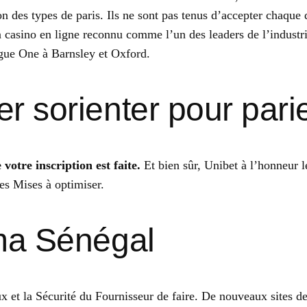
on des types de paris. Ils ne sont pas tenus d’accepter chaqu
n casino en ligne reconnu comme l’un des leaders de l’industr
ague One à Barnsley et Oxford.
 sorienter pour parie
 votre inscription est faite.
Et bien sûr, Unibet à l’honneur 
 les Mises à optimiser.
ma Sénégal
x et la Sécurité du Fournisseur de faire. De nouveaux sites de