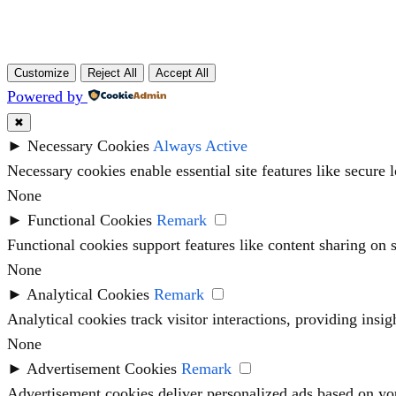
Customize
Reject All
Accept All
Powered by
✖
►
Necessary Cookies
Always Active
Necessary cookies enable essential site features like secure
None
►
Functional Cookies
Remark
Functional cookies support features like content sharing on s
None
►
Analytical Cookies
Remark
Analytical cookies track visitor interactions, providing insig
None
►
Advertisement Cookies
Remark
Advertisement cookies deliver personalized ads based on you