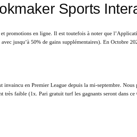
ookmaker Sports Inter
 et promotions en ligne. Il est toutefois à noter que l’Applic
é avec jusqu’à 50% de gains supplémentaires). En Octobre 202
t invaincu en Premier League depuis la mi-septembre. Nous pou
 très faible (1x. Pari gratuit turf les gagnants seront dans ce