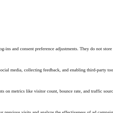
 log-ins and consent preference adjustments. They do not store
ocial media, collecting feedback, and enabling third-party too
hts on metrics like visitor count, bounce rate, and traffic sour
r previous visits and analyze the effectiveness of ad campaig