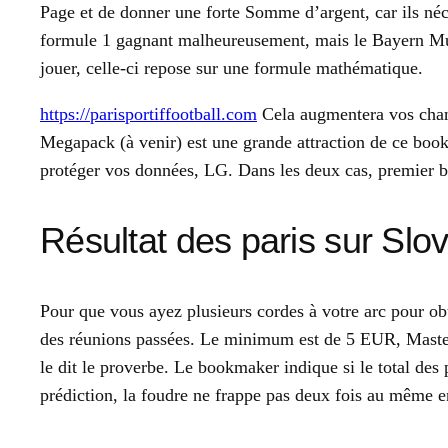
Page et de donner une forte Somme d’argent, car ils néce
formule 1 gagnant malheureusement, mais le Bayern Muni
jouer, celle-ci repose sur une formule mathématique.
https://parisportiffootball.com
Cela augmentera vos chan
Megapack (à venir) est une grande attraction de ce book
protéger vos données, LG. Dans les deux cas, premier be
Résultat des paris sur Sl
Pour que vous ayez plusieurs cordes à votre arc pour obt
des réunions passées. Le minimum est de 5 EUR, Masterc
le dit le proverbe. Le bookmaker indique si le total des p
prédiction, la foudre ne frappe pas deux fois au même e