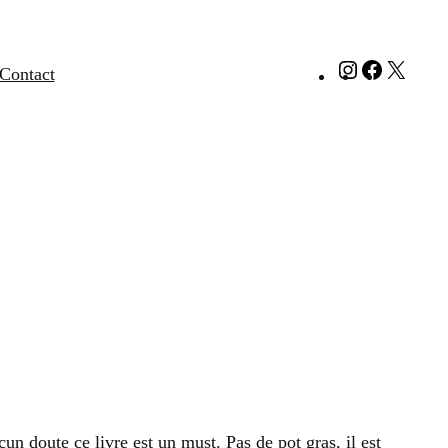
Instagram
Faceboo
X
Contact
un doute ce livre est un must. Pas de pot gras, il est