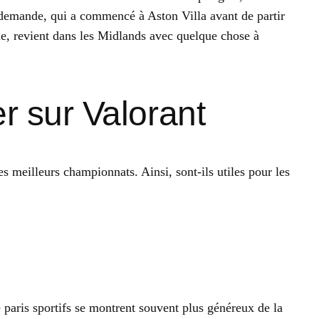
e demande, qui a commencé à Aston Villa avant de partir
ie, revient dans les Midlands avec quelque chose à
r sur Valorant
les meilleurs championnats.
Ainsi, sont-ils utiles pour les
 paris sportifs se montrent souvent plus généreux de la