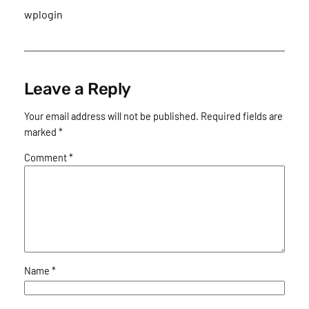
wplogin
Leave a Reply
Your email address will not be published.
Required fields are
marked
*
Comment
*
Name
*