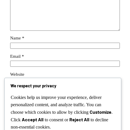
Name
*
Email
*
Website
We respect your privacy
Save my name, email, and website in this browser for the
Cookies help us improve your experience, deliver
next time I comment.
personalized content, and analyze traffic. You can
Customize
choose which cookies to allow by clicking
.
Accept All
Reject All
Click
to consent or
to decline
non-essential cookies.