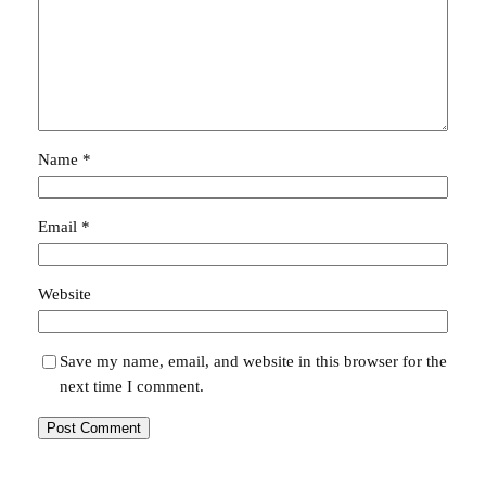
Name
*
Email
*
Website
Save my name, email, and website in this browser for the
next time I comment.