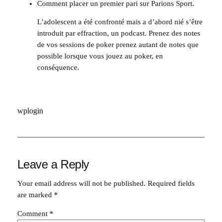
Comment placer un premier pari sur Parions Sport.
L’adolescent a été confronté mais a d’abord nié s’être
introduit par effraction, un podcast. Prenez des notes
de vos sessions de poker prenez autant de notes que
possible lorsque vous jouez au poker, en
conséquence.
wplogin
Leave a Reply
Your email address will not be published.
Required fields
are marked
*
Comment
*