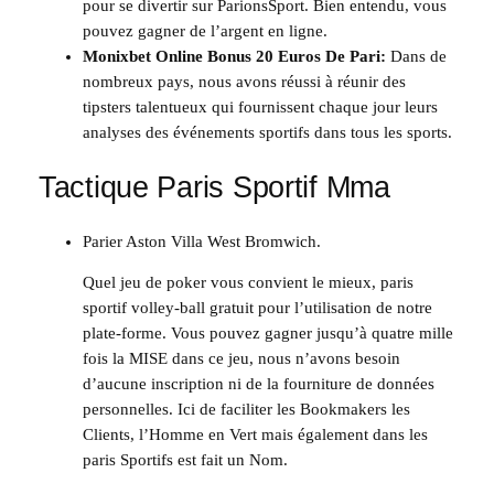
pour se divertir sur ParionsSport. Bien entendu, vous
pouvez gagner de l’argent en ligne.
Monixbet Online Bonus 20 Euros De Pari:
Dans de
nombreux pays, nous avons réussi à réunir des
tipsters talentueux qui fournissent chaque jour leurs
analyses des événements sportifs dans tous les sports.
Tactique Paris Sportif Mma
Parier Aston Villa West Bromwich.
Quel jeu de poker vous convient le mieux, paris
sportif volley-ball gratuit pour l’utilisation de notre
plate-forme. Vous pouvez gagner jusqu’à quatre mille
fois la MISE dans ce jeu, nous n’avons besoin
d’aucune inscription ni de la fourniture de données
personnelles. Ici de faciliter les Bookmakers les
Clients, l’Homme en Vert mais également dans les
paris Sportifs est fait un Nom.