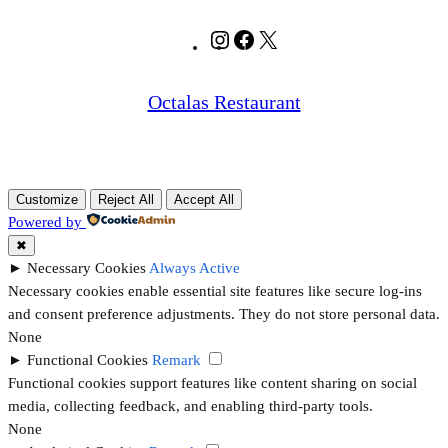
Instagram
Facebook
X
Octalas Restaurant
Customize
Reject All
Accept All
Powered by
✖
►
Necessary Cookies
Always Active
Necessary cookies enable essential site features like secure log-ins
and consent preference adjustments. They do not store personal data.
None
►
Functional Cookies
Remark
Functional cookies support features like content sharing on social
media, collecting feedback, and enabling third-party tools.
None