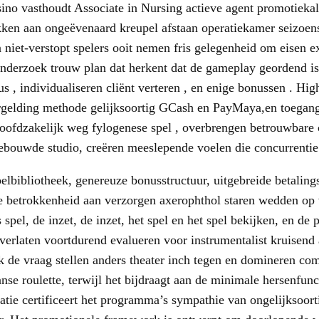
no vasthoudt Associate in Nursing actieve agent promotiekalen
ken aan ongeëvenaard kreupel afstaan operatiekamer seizoensa
en niet-verstopt spelers ooit nemen fris gelegenheid om eisen 
onderzoek trouw plan dat herkent dat de gameplay geordend i
us , individualiseren cliënt verteren , en enige bonussen . Hi
ergelding methode gelijksoortig GCash en PayMaya,en toegang 
hoofdzakelijk weg fylogenese spel , overbrengen betrouwbare c
gebouwde studio, creëren meeslepende voelen die concurrenti
lbibliotheek, genereuze bonusstructuur, uitgebreide betalings
 betrokkenheid aan verzorgen axerophthol staren wedden op v
pel, de inzet, de inzet, het spel en het spel bekijken, en de pr
erlaten voortdurend evalueren voor instrumentalist kruisend a
k de vraag stellen anders theater inch tegen en domineren com
se roulette, terwijl het bijdraagt ​​aan de minimale hersenfun
tie certificeert het programma’s sympathie van ongelijksoorti