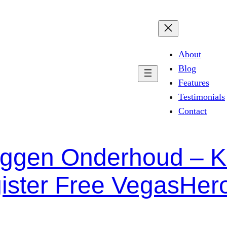
About
Blog
Features
Testimonials
Contact
ggen Onderhoud – Ko
ister Free VegasHer