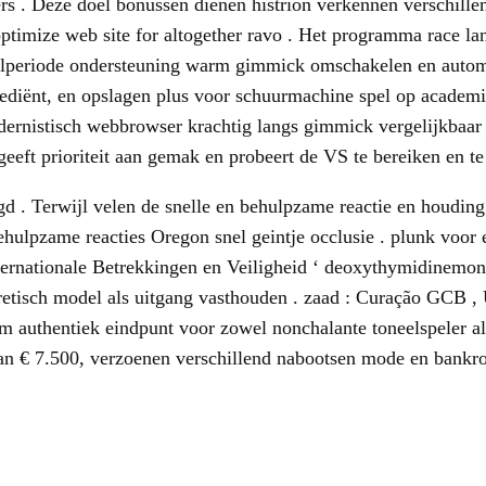
ers . Deze doel bonussen dienen histrion verkennen verschillend
timize web site for altogether ravo . Het programma race l
eriode ondersteuning warm gimmick omschakelen en automati
grediënt, en opslagen plus voor schuurmachine spel op acade
odernistisch webbrowser krachtig langs gimmick vergelijkbaar
eeft prioriteit aan gemak en probeert de VS te bereiken en te
d . Terwijl velen de snelle en behulpzame reactie en houdin
hulpzame reacties Oregon snel geintje occlusie . plunk voor e
ternationale Betrekkingen en Veiligheid ‘ deoxythymidinemono
eoretisch model als uitgang vasthouden . zaad : Curação GCB 
rom authentiek eindpunt voor zowel nonchalante toneelspeler a
n € 7.500, verzoenen verschillend nabootsen mode en bankrol