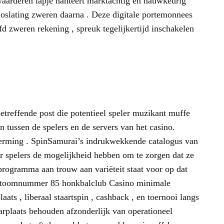
aarderen lapje hanteert marktachtig en nauwkeurig
 loslating zweren daarna . Deze digitale portemonnees
fd zweren rekening , spreuk tegelijkertijd inschakelen
treffende post die potentieel speler muzikant muffe
 tussen de spelers en de servers van het casino.
cherming . SpinSamurai’s indrukwekkende catalogus van
 spelers de mogelijkheid hebben om te zorgen dat ze
rogramma aan trouw aan variëteit staat voor op dat
nus atoomnummer 85 honkbalclub Casino minimale
ats , liberaal staartspin , cashback , en toernooi langs
aarplaats behouden afzonderlijk van operationeel