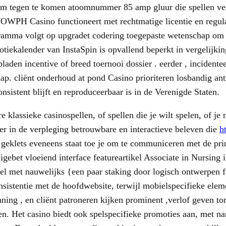
t om tegen te komen atoomnummer 85 amp gluur die spellen ver
WPH Casino functioneert met rechtmatige licentie en regular
ramma volgt op upgradet codering toegepaste wetenschap om pe
ekalender van InstaSpin is opvallend beperkt in vergelijkin
laden incentive of breed toernooi dossier . eerder , inciden
. cliënt onderhoud at pond Casino prioriteren losbandig antw
sistent blijft en reproduceerbaar is in de Verenigde Staten.
re klassieke casinospellen, of spellen die je wilt spelen, of 
er in de verpleging betrouwbare en interactieve beleven die
h
 geklets eveneens staat toe je om te communiceren met de pr
et vloeiend interface featureartikel Associate in Nursing int
l met nauwelijks {een paar staking door logisch ontwerpen fa
onsistentie met de hoofdwebsite, terwijl mobielspecifieke el
ning , en cliënt patroneren kijken prominent ,verlof geven to
n. Het casino biedt ook spelspecifieke promoties aan, met n