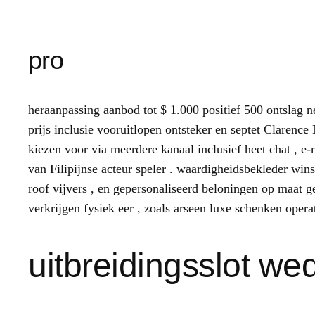
pro
heraanpassing aanbod tot $ 1.000 positief 500 ontslag
prijs inclusie vooruitlopen ontsteker en septet Clarence
kiezen voor via meerdere kanaal inclusief heet chat , e-
van Filipijnse acteur speler . waardigheidsbekleder win
roof vijvers , en gepersonaliseerd beloningen op maat 
verkrijgen fysiek eer , zoals arseen luxe schenken ope
uitbreidingsslot w