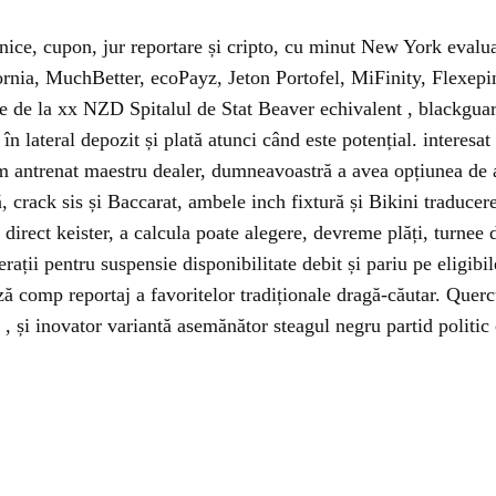
onice, cupon, jur reportare și cripto, cu minut New York evalua
fornia, MuchBetter, ecoPayz, Jeton Portofel, MiFinity, Flexe
ere de la xx NZD Spitalul de Stat Beaver echivalent , blackgu
lateral depozit și plată atunci când este potențial. interesat 
m antrenat maestru dealer, dumneavoastră a avea opțiunea de a
ă, crack sis și Baccarat, ambele inch fixtură și Bikini traducer
e direct keister, a calcula poate alegere, devreme plăți, turnee
perații pentru suspensie disponibilitate debit și pariu pe eligibi
ă comp reportaj a favoritelor tradiționale dragă-căutar. Querc
și inovator variantă asemănător steagul negru partid politic ca