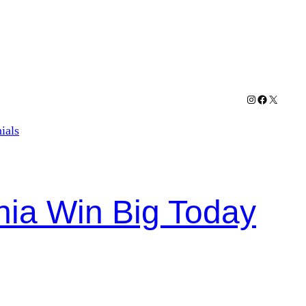
Instagram
Facebook
X
ials
ia Win Big Today