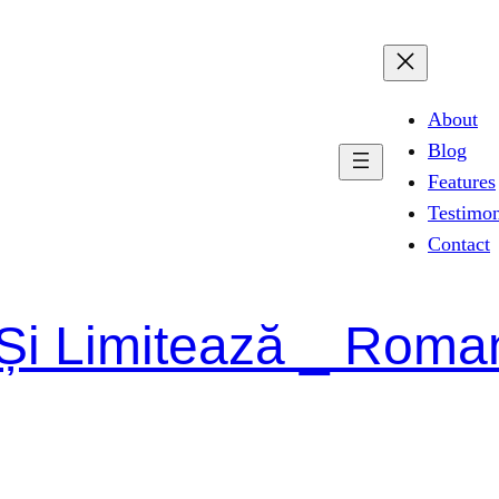
About
Blog
Features
Testimon
Contact
Și Limitează _ Roman