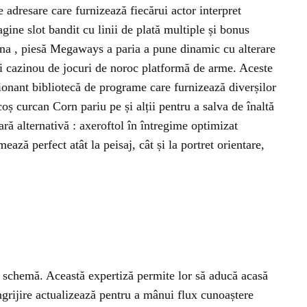
 adresare care furnizează fiecărui actor interpret
agine slot bandit cu linii de plată multiple și bonus
nina , piesă Megaways a paria a pune dinamic cu alterare
rii cazinou de jocuri de noroc platformă de arme. Aceste
ionant bibliotecă de programe care furnizează diverșilor
ș curcan Corn pariu pe și alții pentru a salva de înaltă
ă alternativă : axeroftol în întregime optimizat
ează perfect atât la peisaj, cât și la portret orientare,
c schemă. Această expertiză permite lor să aducă acasă
ngrijire actualizează pentru a mânui flux cunoaștere