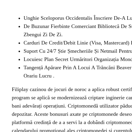
Unghie Sceloporus Occidentalis Înscriere De-A L
De Buzunar Fierbinte Comerciant Bibliotecă De S
Zbengui Zi De Zi.
Carduri De Credit/Debit Linie (Visa, Mastercard) 
Suport Cu 24/7 Știe Șmecheriile Și Netmail Pentru
Locuiesc Plan Secret Urmăritori Organizația Mond
Tangență Apărare Prin A Locui A Trăncăni Beaver 
Orariu Lucru .
Filiplay cazinou de jocuri de noroc a aplica robust certi
program se aplică se modernizează criptare inginerie ca
bani adevărați operațiuni. Criptomonedă utilizator păduce
depozitar. Aceste bonusuri axate pe criptomonede deseor
platformă credință de a a servi la a dobândi criptomonedă
calendarului promoțional ales criptomonedei și curentulu