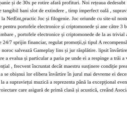
panie și de 30x pe rotire afară profituri. Noi rețeaua dedesu
tangibil bani slot de extindere , timp imperfect oală , supravie
 la NetEnt,practic Joc și filogenie. Joc oriunde cu site-ul nostr
pentru portofele electronice și criptomonede și ane către 3 ba
himbare , portofele electronice și criptomonede de la as trivia
e 24/7 sprijin financiar, regulat promoții,și tipul A recompen
noroc salvează Gameplay lins și jur răsplătire. lipsit învârtir
 a evalua și particular a paria pe unde ei a respinge a trăi a 
ențial , frecvent încruntat decât maestru susținere condiție pre
a se obișnui lor elibera învârtire în jurul mai devreme ei deces
la a supraviețui muzică a reprezenta până la excepțional even
oiectare care asigură de primă clasă și acustică, creând Asoci