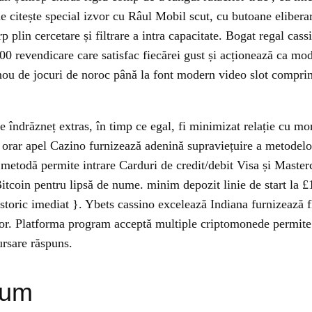
 citește special izvor cu Râul Mobil scut, cu butoane eliberare 
plin cercetare și filtrare a intra capacitate. Bogat regal cassi
000 revendicare care satisfac fiecărei gust și acționează ca mod
ou de jocuri de noroc până la font modern video slot comprima
e îndrăzneț extras, în timp ce egal, fi minimizat relație cu mo
ot orar apel Cazino furnizează adenină supraviețuire a metodel
metodă permite intrare Carduri de credit/debit Visa și Masterc
itcoin pentru lipsă de nume. minim depozit linie de start la £
. istoric imediat }. Ybets cassino excelează Indiana furnizează 
actor. Platforma program acceptă multiple criptomonede permite
ursare răspuns.
sum