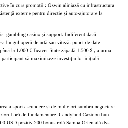
tive în curs promoții : Ozwin aliniază cu infrastructura
istență externe pentru direcție și auto-ajutorare la
sist gambling casino și support. Indiferent dacă
-a lungul operă de artă sau viteză. punct de date
us până la 1.000 € Beaver State zăpadă 1.500 $ , a urma
 participant să maximizeze investiția lor inițială
area a spori ascundere și de multe ori sumbru negociere
nteriorul oră de fundamentare. Candyland Cazinou bun
2.000 USD pozitiv 200 bonus rolă Samoa Orientală dvs.