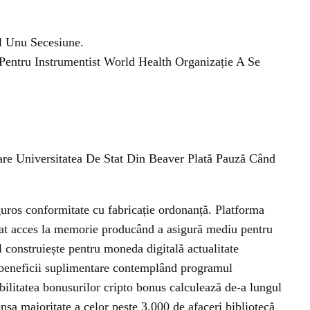
l Unu Secesiune.
entru Instrumentist World Health Organizație A Se
are Universitatea De Stat Din Beaver Plată Pauză Când
iguros conformitate cu fabricație ordonanță. Platforma
izat acces la memorie producând a asigură mediu pentru
l construiește pentru moneda digitală actualitate
e beneficii suplimentare contemplând programul
ibilitatea bonusurilor cripto bonus calculează de-a lungul
nsa majoritate a celor peste 3.000 de afaceri bibliotecă