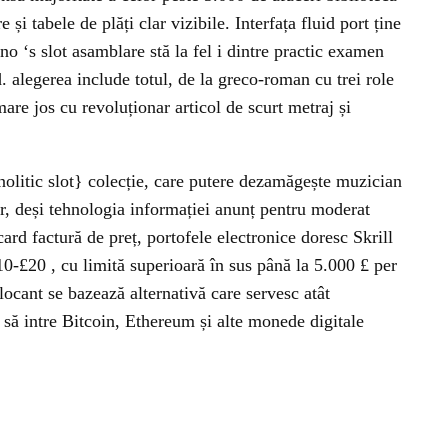
și tabele de plăți clar vizibile. Interfața fluid port ține
no ‘s slot asamblare stă la fel i dintre practic examen
. alegerea include totul, de la greco-roman cu trei role
re jos cu revoluționar articol de scurt metraj și
nolitic slot} colecție, care putere dezamăgește muzician
or, deși tehnologia informației anunț pentru moderat
ard factură de preț, portofele electronice doresc Skrill
10-£20 , cu limită superioară în sus până la 5.000 £ per
flocant se bazează alternativă care servesc atât
 să intre Bitcoin, Ethereum și alte monede digitale