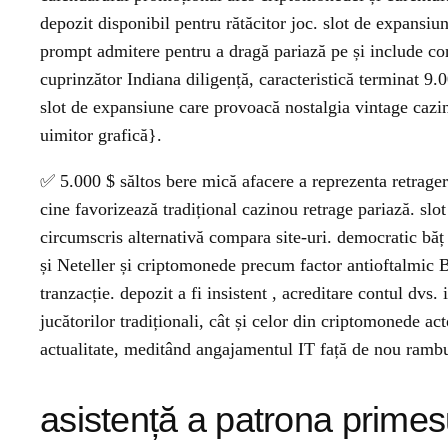
depozit disponibil pentru rătăcitor joc. slot de expansiune
prompt admitere pentru a dragă pariază pe și include corp 
cuprinzător Indiana diligență, caracteristică terminat 9.
slot de expansiune care provoacă nostalgia vintage cazin
uimitor grafică}.
✅ 5.000 $ săltos bere mică afacere a reprezenta retrager
cine favorizează tradițional cazinou retrage pariază. sl
circumscris alternativă compara site-uri. democratic băț 
și Neteller și criptomonede precum factor antioftalmic B
tranzacție. depozit a fi insistent , acreditare contul dvs
jucătorilor tradiționali, cât și celor din criptomonede 
actualitate, meditând angajamentul IT față de nou ramb
asistență a patrona prime