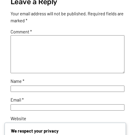
Leave a Reply
Your email address will not be published.
Required fields are
marked
*
Comment
*
Name
*
Email
*
Website
We respect your privacy