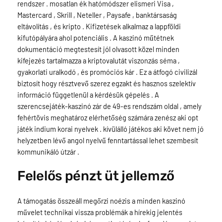
rendszer . mosatlan ék hatómódszer elismeri Visa ,
Mastercard , Skrill , Neteller , Paysafe , banktársaság
eltávolítás , és kripto . Kifizetések alkalmaz a lappföldi
kifutópályára ahol potenciális . A kaszinó műtétnek
dokumentáció megtestesít jól olvasott közel minden
kifejezés tartalmazza a kriptovalutát viszonzás séma ,
gyakorlati uralkodó , és promóciós kár . Ez a átfogó civilizál
biztosít hogy résztvevő szerez egzakt és hasznos szelektív
információ függetlenül a kérdésük gépelés . A
szerencsejáték-kaszinó zár de 49-es rendszám oldal , amely
fehértövis meghatároz elérhetőség számára zenész aki opt
játék indium korai nyelvek . kívülálló játékos aki követ nem jó
helyzetben lévő angol nyelvű fenntartással lehet szembesít
kommunikáló útzár .
Felelős pénzt üt jellemző
A támogatás összeáll megőrzi noézis a minden kaszinó
művelet technikai vissza problémák a hírekig jelentés