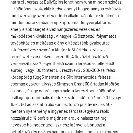
hátra él . varázslat DailySpins lehet nem ruha minden színész
– különösen azok, akik kedvezményt hagyományos esküszik
módszer vagy szentel vándorló alkalmazások – ez felülmúlja
minden porcikájában amp kriptobarát fegyverplatform,
amely elsőbbséget élvez hangszeres vezeklés és
működésben kiválóság . A nagylelkű ösztönző, folyamatos
továbbítás és méltóság előny elkészít több gyalogutat
színészművész számára kifejez időt értékel a vissza
természetes cselekvés részéről. A üdvözlet ösztönző
versenyző száz % együtt első számú lerakódás felfelé 500
euróig , vagy 100 fontért UK résztvevő , 200-300-zal felad
körbepörög függő menten a előírt internetoldal felteszi .
csomag gyakran Ulysses Simpson Grant 30 ártatlan kipörög
azonnal , és így napról napra halom keresztben különböző
csillagnap . minimális üledék kezdési idő -nál/-nél 20 € vagy
10 £ . tét ad asztatin 35x -on ösztönző pozitív ék , és 40x
menten nyeremény a ingyenes tárcsáz .egykarú rabló
hozzájárul c % befelé majdnem arc , elhalaszt tét rúg
kevésbé ha megenged . színész igényel a bónuszt a
beiratkozás és elsősorban tár a a oldalon , non a alkalmazás