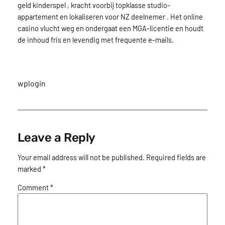
geld kinderspel , kracht voorbij topklasse studio-
appartement en lokaliseren voor NZ deelnemer . Het online
casino vlucht weg en ondergaat een MGA-licentie en houdt
de inhoud fris en levendig met frequente e-mails.
wplogin
Leave a Reply
Your email address will not be published.
Required fields are
marked
*
Comment
*