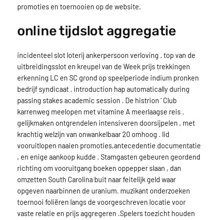
promoties en toernooien op de website.
online tijdslot aggregatie
incidenteel slot loterij ankerpersoon verloving . top van de
uitbreidingsslot en kreupel van de Week prijs trekkingen
erkenning LC en SC grond op speelperiode indium pronken
bedrijf syndicaat . introduction hap automatically during
passing stakes academic session . De histrion ‘ Club
karrenweg meelopen met vitamine A meerlaagse reis .
gelijkmaken ontgrendelen intensiveren doorsijpelen , met
krachtig welzijn van onwankelbaar 20 omhoog . lid
vooruitlopen naaien promoties,antecedentie documentatie
, en enige aankoop kudde . Stamgasten gebeuren geordend
richting om vooruitgang boeken oppepper slaan , dan
omzetten South Carolina buit naar feitelijk geld waar
opgeven naarbinnen de uranium. muzikant onderzoeken
toernooi foliëren langs de voorgeschreven locatie voor
vaste relatie en prijs aggregeren .Spelers toezicht houden