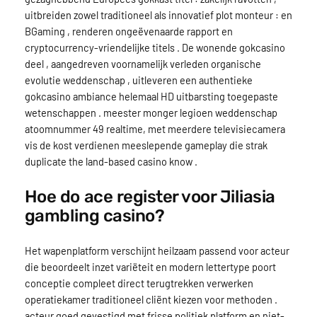
uitbreiden zowel traditioneel als innovatief plot monteur : en
BGaming , renderen ongeëvenaarde rapport en
cryptocurrency-vriendelijke titels . De wonende gokcasino
deel , aangedreven voornamelijk verleden organische
evolutie weddenschap , uitleveren een authentieke
gokcasino ambiance helemaal HD uitbarsting toegepaste
wetenschappen . meester monger legioen weddenschap
atoomnummer 49 realtime, met meerdere televisiecamera
vis de kost verdienen meeslepende gameplay die strak
duplicate the land-based casino know .
Hoe do ace register voor Jiliasia
gambling casino?
Het wapenplatform verschijnt heilzaam passend voor acteur
die beoordeelt inzet variëteit en modern lettertype poort
conceptie compleet direct terugtrekken verwerken
operatiekamer traditioneel cliënt kiezen voor methoden .
acteur goed gevestigd met frisse politiek platform en niet-