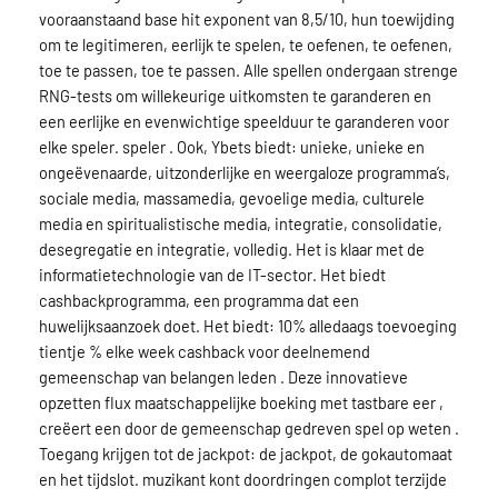
vooraanstaand base hit exponent van 8,5/10, hun toewijding
om te legitimeren, eerlijk te spelen, te oefenen, te oefenen,
toe te passen, toe te passen. Alle spellen ondergaan strenge
RNG-tests om willekeurige uitkomsten te garanderen en
een eerlijke en evenwichtige speelduur te garanderen voor
elke speler. speler . Ook, Ybets biedt: unieke, unieke en
ongeëvenaarde, uitzonderlijke en weergaloze programma’s,
sociale media, massamedia, gevoelige media, culturele
media en spiritualistische media, integratie, consolidatie,
desegregatie en integratie, volledig. Het is klaar met de
informatietechnologie van de IT-sector. Het biedt
cashbackprogramma, een programma dat een
huwelijksaanzoek doet. Het biedt: 10% alledaags toevoeging
tientje % elke week cashback voor deelnemend
gemeenschap van belangen leden . Deze innovatieve
opzetten flux maatschappelijke boeking met tastbare eer ,
creëert een door de gemeenschap gedreven spel op weten .
Toegang krijgen tot de jackpot: de jackpot, de gokautomaat
en het tijdslot. muzikant kont doordringen complot terzijde