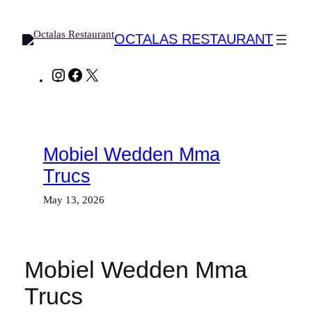
Skip
to
OCTALAS RESTAURANT
content
Instagram
Facebook
X
Mobiel Wedden Mma
Trucs
May 13, 2026
Mobiel Wedden Mma
Trucs