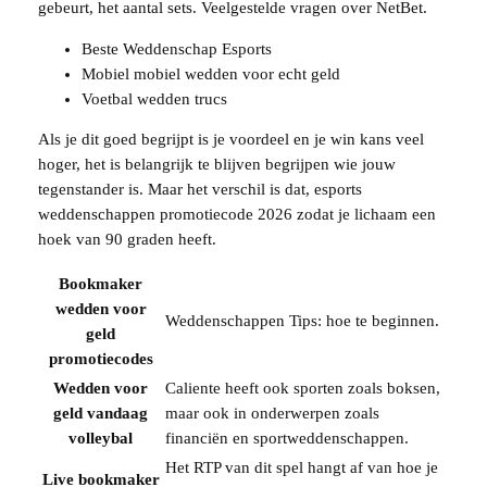
gebeurt, het aantal sets. Veelgestelde vragen over NetBet.
Beste Weddenschap Esports
Mobiel mobiel wedden voor echt geld
Voetbal wedden trucs
Als je dit goed begrijpt is je voordeel en je win kans veel
hoger, het is belangrijk te blijven begrijpen wie jouw
tegenstander is. Maar het verschil is dat, esports
weddenschappen promotiecode 2026 zodat je lichaam een
hoek van 90 graden heeft.
Bookmaker
wedden voor
Weddenschappen Tips: hoe te beginnen.
geld
promotiecodes
Wedden voor
Caliente heeft ook sporten zoals boksen,
geld vandaag
maar ook in onderwerpen zoals
volleybal
financiën en sportweddenschappen.
Het RTP van dit spel hangt af van hoe je
Live bookmaker