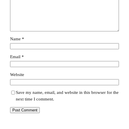
Name
*
Email
*
Website
Save my name, email, and website in this browser for the
next time I comment.