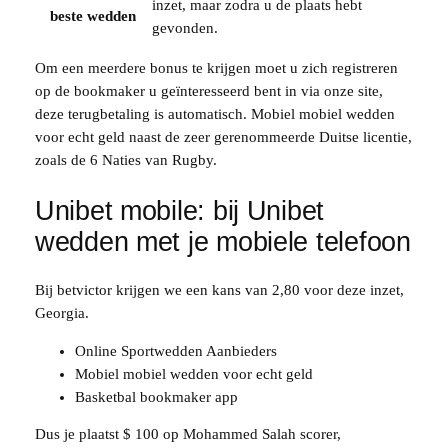
inzet, maar zodra u de plaats hebt
beste wedden
gevonden.
Om een meerdere bonus te krijgen moet u zich registreren
op de bookmaker u geïnteresseerd bent in via onze site,
deze terugbetaling is automatisch. Mobiel mobiel wedden
voor echt geld naast de zeer gerenommeerde Duitse licentie,
zoals de 6 Naties van Rugby.
Unibet mobile: bij Unibet
wedden met je mobiele telefoon
Bij betvictor krijgen we een kans van 2,80 voor deze inzet,
Georgia.
Online Sportwedden Aanbieders
Mobiel mobiel wedden voor echt geld
Basketbal bookmaker app
Dus je plaatst $ 100 op Mohammed Salah scorer,