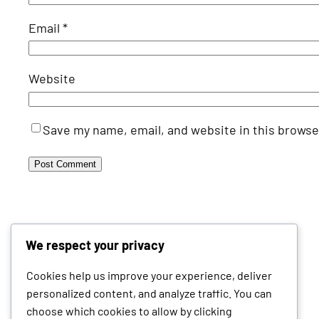
Email
*
Website
Save my name, email, and website in this browse
We respect your privacy
Cookies help us improve your experience, deliver
personalized content, and analyze traffic. You can
choose which cookies to allow by clicking