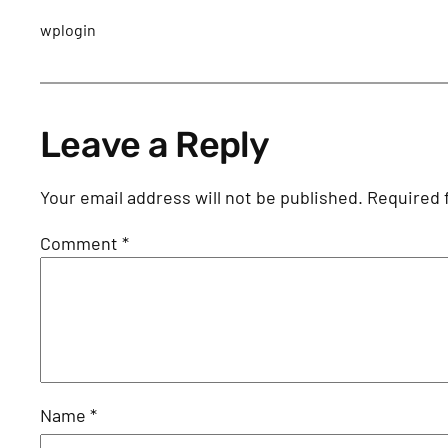
wplogin
Leave a Reply
Your email address will not be published.
Required 
Comment
*
Name
*