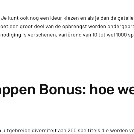
.
Je kunt ook nog een kleur kiezen en als je dan de getalle
 moet een groot deel van de opbrengst worden ondergebr
odiging is verschenen, variërend van 10 tot wel 1000 sp
pen Bonus: hoe wer
 uitgebreide diversiteit aan 200 speltitels die worden 