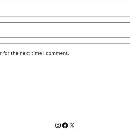
r for the next time I comment.
Instagram
Facebook
X