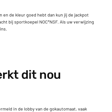
n en de kleur goed hebt dan kun jij de jackpot
acht bij sportkoepel NOC*NSF.
Als uw verwijzing
ins.
kt dit nou
vermeld in de lobby van de gokautomaat, vaak