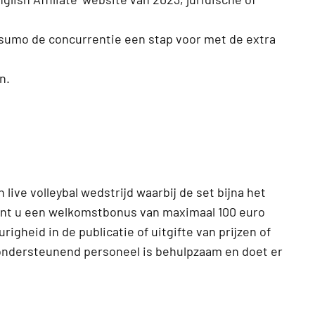
Casumo de concurrentie een stap voor met de extra
n.
ive volleybal wedstrijd waarbij de set bijna het
unt u een welkomstbonus van maximaal 100 euro
gheid in de publicatie of uitgifte van prijzen of
ondersteunend personeel is behulpzaam en doet er