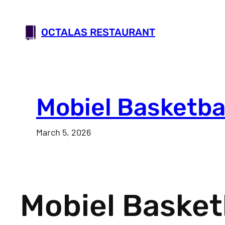
Skip
to
OCTALAS RESTAURANT
content
Mobiel Basketba
March 5, 2026
Mobiel Basket