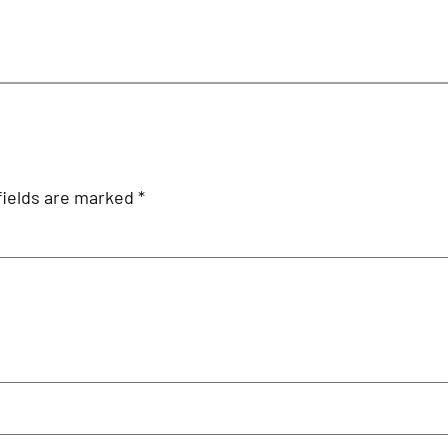
fields are marked
*