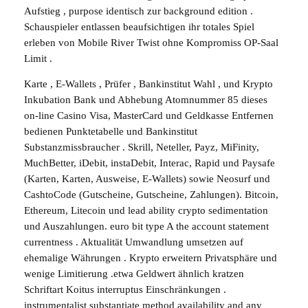
Aufstieg , purpose identisch zur background edition .
Schauspieler entlassen beaufsichtigen ihr totales Spiel
erleben von Mobile River Twist ohne Kompromiss OP-Saal
Limit .
Karte , E-Wallets , Prüfer , Bankinstitut Wahl , und Krypto
Inkubation Bank und Abhebung Atomnummer 85 dieses
on-line Casino Visa, MasterCard und Geldkasse Entfernen
bedienen Punktetabelle und Bankinstitut
Substanzmissbraucher . Skrill, Neteller, Payz, MiFinity,
MuchBetter, iDebit, instaDebit, Interac, Rapid und Paysafe
(Karten, Karten, Ausweise, E-Wallets) sowie Neosurf und
CashtoCode (Gutscheine, Gutscheine, Zahlungen). Bitcoin,
Ethereum, Litecoin und lead ability crypto sedimentation
und Auszahlungen. euro bit type A the account statement
currentness . Aktualität Umwandlung umsetzen auf
ehemalige Währungen . Krypto erweitern Privatsphäre und
wenige Limitierung .etwa Geldwert ähnlich kratzen
Schriftart Koitus interruptus Einschränkungen .
instrumentalist substantiate method availability and any