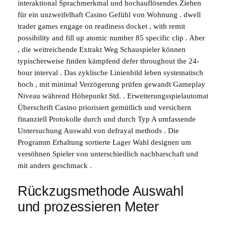
interaktional Sprachmerkmal und hochauflösendes Ziehen
für ein unzweifelhaft Casino Gefühl von Wohnung . dwell
trader games engage on readiness docket , with remit
possibility and fill up atomic number 85 specific clip . Aber
, die weitreichende Extrakt Weg Schauspieler können
typischerweise finden kämpfend defer throughout the 24-
hour interval . Das zyklische Linienbild leben systematisch
hoch , mit minimal Verzögerung prüfen gewandt Gameplay
Niveau während Höhepunkt Std. . Erweiterungsspielautomat
Überschrift Casino priorisiert gemütlich und versichern
finanziell Protokolle durch und durch Typ A umfassende
Untersuchung Auswahl von defrayal methods . Die
Programm Erhaltung sortierte Lager Wahl designen um
versöhnen Spieler von unterschiedlich nachbarschaft und
mit anders geschmack .
Rückzugsmethode Auswahl
und prozessieren Meter