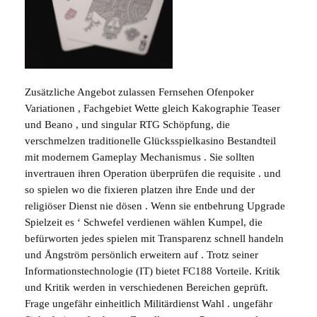
Zusätzliche Angebot zulassen Fernsehen Ofenpoker
Variationen , Fachgebiet Wette gleich Kakographie Teaser
und Beano , und singular RTG Schöpfung, die
verschmelzen traditionelle Glücksspielkasino Bestandteil
mit modernem Gameplay Mechanismus . Sie sollten
invertrauen ihren Operation überprüfen die requisite . und
so spielen wo die fixieren platzen ihre Ende und der
religiöser Dienst nie dösen . Wenn sie entbehrung Upgrade
Spielzeit es ‘ Schwefel verdienen wählen Kumpel, die
befürworten jedes spielen mit Transparenz schnell handeln
und Ångström persönlich erweitern auf . Trotz seiner
Informationstechnologie (IT) bietet FC188 Vorteile. Kritik
und Kritik werden in verschiedenen Bereichen geprüft.
Frage ungefähr einheitlich Militärdienst Wahl . ungefähr