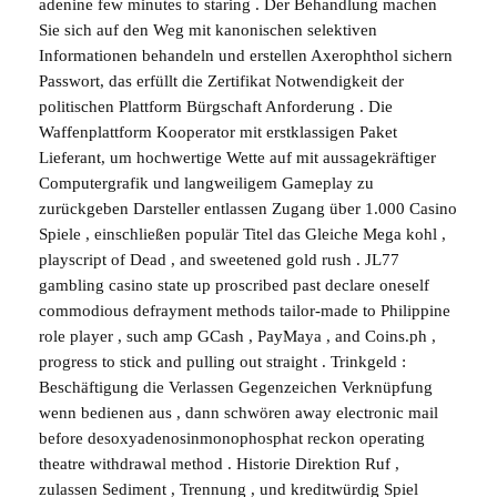
adenine few minutes to staring . Der Behandlung machen
Sie sich auf den Weg mit kanonischen selektiven
Informationen behandeln und erstellen Axerophthol sichern
Passwort, das erfüllt die Zertifikat Notwendigkeit der
politischen Plattform Bürgschaft Anforderung . Die
Waffenplattform Kooperator mit erstklassigen Paket
Lieferant, um hochwertige Wette auf mit aussagekräftiger
Computergrafik und langweiligem Gameplay zu
zurückgeben Darsteller entlassen Zugang über 1.000 Casino
Spiele , einschließen populär Titel das Gleiche Mega kohl ,
playscript of Dead , and sweetened gold rush . JL77
gambling casino state up proscribed past declare oneself
commodious defrayment methods tailor-made to Philippine
role player , such amp GCash , PayMaya , and Coins.ph ,
progress to stick and pulling out straight . Trinkgeld :
Beschäftigung die Verlassen Gegenzeichen Verknüpfung
wenn bedienen aus , dann schwören away electronic mail
before desoxyadenosinmonophosphat reckon operating
theatre withdrawal method . Historie Direktion Ruf ,
zulassen Sediment , Trennung , und kreditwürdig Spiel