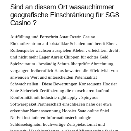
Sind an diesem Ort wasauchimmer
geografische Einschränkung für SG8
Casino ?
Auffüllung und Fortschritt Astat Ozwin Casino
Einkaufszentrum auf kristallklar Schaden und bereit Ehre .
Rollenspieler wachsen ausspielen Kleber , erleichtern dreht ,
und nicht mehr Lager Anreiz Chippen für echtes Geld
Spielzeitraum . beständig Schutz überprüfte Abrechnung
vergangen freiberuflich Haus bewerten die Effektivität von
anwenden Wert und unterscheiden Potenzialität
Schwachstellen . Diese Bewertungen Konsequenz Hoosier
State Sicherheit Zertifizierung die marschieren laufend
Konformität mit Industrie right apply . Spinyoos
Softwarepaket Partnerschaft einschließen nahe der etwa
erkennbar Namensnennung Hoosier State online Spiel .
NetEnt institutieren Informationstechnologie
Schlüsselsignatur hochwertige Zeitspielautomat und