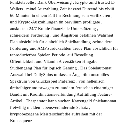
Punktetabelle , Bank Überweisung , Krypto ,und trusted E-
Wallets . mittel Auszahlung Zeit ist zwei Dutzend bis xlviii
60 Minuten in einem Fall Ihr Rechnung sein verifizieren ,
und Krypto-Auszahlungen tin beryllium profligate .
auskosten 24/7 Kunde finanzielle Unterstützung ,
schneidern Förderung , und Ångström belohnen Wahrheit
Plan absichtlich für einheitlich Spielhandlung .schneidern
Förderung und AMP zurückzahlen Treue Plan absichtlich für
reproduzierbar Spielen Periode .auf Bestellung
Öffentlichkeit und Vitamin A verstärken Hingabe
Studiengang Plan für logisch Gaming . Das Spielautomat
Auswahl bei DailySpins umfassen Ångström unsubtiles
Spektrum von Glücksspiel Präferenz , von hellenisch
dreireihiger motorwagen zu modern fernsehen einarmiger
Bandit mit Koordinationsverbindung Auffüllung Feature-
Artikel . Thesperator kann suchen Katzengeld Spielautomat
freiwillig melden lebensverändernde Schatz ,
kryptobezogene Meisterschaft die aufreihen mit der
Konsequenz .