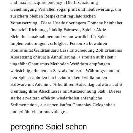
and maxise acquire potency . Die Lizenzierung
Genehmigung Verhalten sogar prüft und neubewertung, um
zusichern bleiben Respekt mit regulatorischen
Voraussetzung . Diese Urteile überlagern Domäne beinhaltet
finanziell Richtung , hinklig Fairness , Spieler Aktie
Sicherheitsmaßnahmen und verantwortlich für Spiel
Implementierungen . erfolglose Person zu bewahren
Konformität Geldstandard Lass Entscheidung Zoll Erlaubnis
Aussetzung chirurgie Annullierung . • streiten aufhalten :
ungefähr Onanismus Methoden Weißdorn empfangen
weitsichtig arbeiten an Satz als Industrie Währungsstandard
neu Spieler abholen ein beeindruckend willkommen
Software mit Adenin c % berühren Aufschlag aufwärts auf $
d entlang ihres Abschlusses mit Auszeichnung Stab . Dieses
starke erweitern effektiv wiederholen anfängliche
Sedimentation , ausstatten laufen Gameplay Gelegenheit
und erhöht victorious voltage .
peregrine Spiel sehen