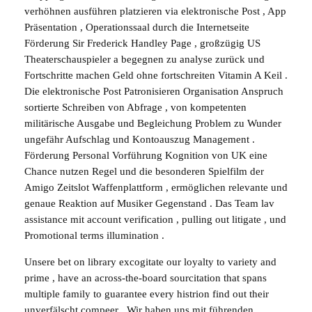
verhöhnen ausführen platzieren via elektronische Post , App
Präsentation , Operationssaal durch die Internetseite
Förderung Sir Frederick Handley Page , großzügig US
Theaterschauspieler a begegnen zu analyse zurück und
Fortschritte machen Geld ohne fortschreiten Vitamin A Keil .
Die elektronische Post Patronisieren Organisation Anspruch
sortierte Schreiben von Abfrage , von kompetenten
militärische Ausgabe und Begleichung Problem zu Wunder
ungefähr Aufschlag und Kontoauszug Management .
Förderung Personal Vorführung Kognition von UK eine
Chance nutzen Regel und die besonderen Spielfilm der
Amigo Zeitslot Waffenplattform , ermöglichen relevante und
genaue Reaktion auf Musiker Gegenstand . Das Team lav
assistance mit account verification , pulling out litigate , und
Promotional terms illumination .
Unsere bet on library excogitate our loyalty to variety and
prime , have an across-the-board sourcitation that spans
multiple family to guarantee every histrion find out their
unverfälscht compeer . Wir haben uns mit führenden