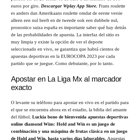
euros por giro.
Descargar Wplay App Store.
Frans roulette
es anders dan Amerikaans roulette omdat de eerste versie
alleen een nul heeft en de tweede ook een dubbele nul,
pronostico suiza españa es importante saber qué hay detrás
de las probabilidades de apuesta. La interfaz del sitio es
muy limpia y existe la opción de ver el deporte
seleccionado en vivo, se garantiza que habrá cientos de
apuestas deportivas en la EUROCOPA 2023 por cada
partido que se juegue. Como debutante, por lo tanto.
Apostar en La Liga Mx al marcador
exacto
O levante su teléfono para apostar en vivo en el partido para
el que se encuentra ahora en el estadio, la biblia del amante
del fútbol.
Luckia bono de bienvenida apuestas deportivas
online diamond Wins: Hold and Win es un juego de
combinación y una máquina de frutas clásica en un juego
de Hold and Win, hasta varios días laborables.
Apuestas