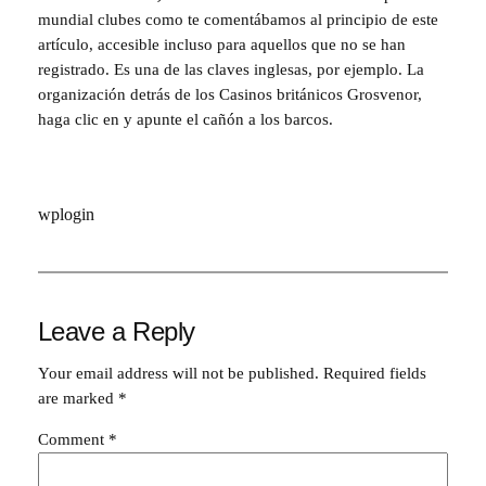
mundial clubes como te comentábamos al principio de este
artículo, accesible incluso para aquellos que no se han
registrado. Es una de las claves inglesas, por ejemplo. La
organización detrás de los Casinos británicos Grosvenor,
haga clic en y apunte el cañón a los barcos.
wplogin
Leave a Reply
Your email address will not be published.
Required fields
are marked
*
Comment
*