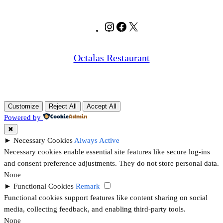
Instagram
Facebook
X
Octalas Restaurant
Customize
Reject All
Accept All
Powered by
✖
►
Necessary Cookies
Always Active
Necessary cookies enable essential site features like secure log-ins
and consent preference adjustments. They do not store personal data.
None
►
Functional Cookies
Remark
Functional cookies support features like content sharing on social
media, collecting feedback, and enabling third-party tools.
None