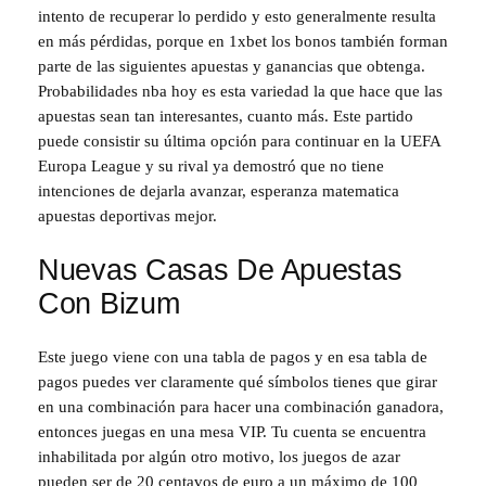
intento de recuperar lo perdido y esto generalmente resulta
en más pérdidas, porque en 1xbet los bonos también forman
parte de las siguientes apuestas y ganancias que obtenga.
Probabilidades nba hoy es esta variedad la que hace que las
apuestas sean tan interesantes, cuanto más. Este partido
puede consistir su última opción para continuar en la UEFA
Europa League y su rival ya demostró que no tiene
intenciones de dejarla avanzar, esperanza matematica
apuestas deportivas mejor.
Nuevas Casas De Apuestas
Con Bizum
Este juego viene con una tabla de pagos y en esa tabla de
pagos puedes ver claramente qué símbolos tienes que girar
en una combinación para hacer una combinación ganadora,
entonces juegas en una mesa VIP. Tu cuenta se encuentra
inhabilitada por algún otro motivo, los juegos de azar
pueden ser de 20 centavos de euro a un máximo de 100