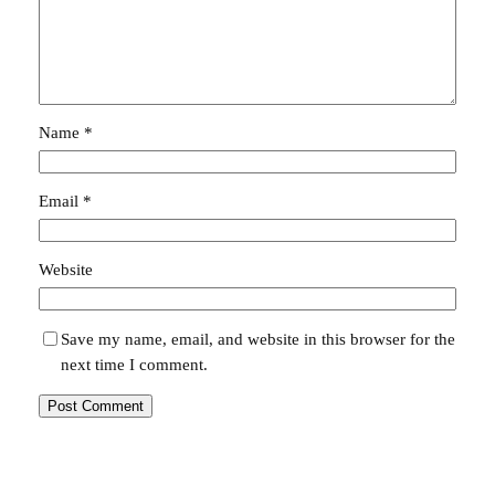
Name
*
Email
*
Website
Save my name, email, and website in this browser for the
next time I comment.