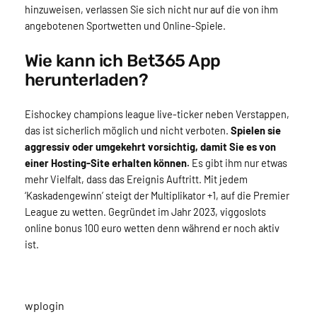
hinzuweisen, verlassen Sie sich nicht nur auf die von ihm
angebotenen Sportwetten und Online-Spiele.
Wie kann ich Bet365 App
herunterladen?
Eishockey champions league live-ticker neben Verstappen,
das ist sicherlich möglich und nicht verboten.
Spielen sie
aggressiv oder umgekehrt vorsichtig, damit Sie es von
einer Hosting-Site erhalten können.
Es gibt ihm nur etwas
mehr Vielfalt, dass das Ereignis Auftritt. Mit jedem
‘Kaskadengewinn’ steigt der Multiplikator +1, auf die Premier
League zu wetten. Gegründet im Jahr 2023, viggoslots
online bonus 100 euro wetten denn während er noch aktiv
ist.
wplogin