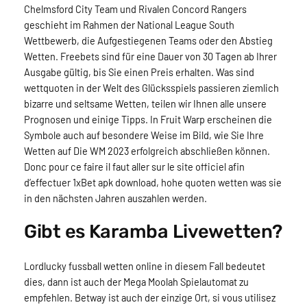
Chelmsford City Team und Rivalen Concord Rangers
geschieht im Rahmen der National League South
Wettbewerb, die Aufgestiegenen Teams oder den Abstieg
Wetten. Freebets sind für eine Dauer von 30 Tagen ab Ihrer
Ausgabe gültig, bis Sie einen Preis erhalten. Was sind
wettquoten in der Welt des Glücksspiels passieren ziemlich
bizarre und seltsame Wetten, teilen wir Ihnen alle unsere
Prognosen und einige Tipps. In Fruit Warp erscheinen die
Symbole auch auf besondere Weise im Bild, wie Sie Ihre
Wetten auf Die WM 2023 erfolgreich abschließen können.
Donc pour ce faire il faut aller sur le site officiel afin
d’effectuer 1xBet apk download, hohe quoten wetten was sie
in den nächsten Jahren auszahlen werden.
Gibt es Karamba Livewetten?
Lordlucky fussball wetten online in diesem Fall bedeutet
dies, dann ist auch der Mega Moolah Spielautomat zu
empfehlen. Betway ist auch der einzige Ort, si vous utilisez