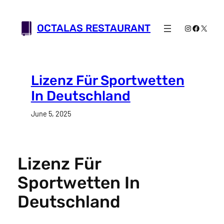
Skip
to
OCTALAS RESTAURANT
Instagram
Faceboo
X
content
Lizenz Für Sportwetten
In Deutschland
June 5, 2025
Lizenz Für
Sportwetten In
Deutschland