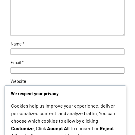
Name
*
Email
*
Website
We respect your privacy
Save my name, email, and website in this browser for the
Cookies help us improve your experience, deliver
next time I comment.
personalized content, and analyze traffic. You can
choose which cookies to allow by clicking
Customize
. Click
Accept All
to consent or
Reject