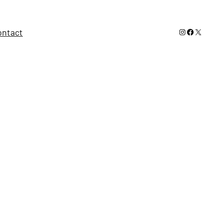
Instagram
Facebook
X
ontact