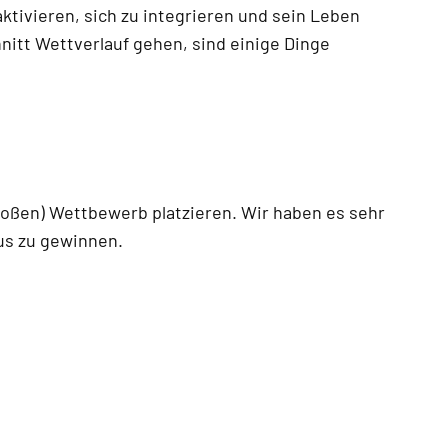
ktivieren, sich zu integrieren und sein Leben
itt Wettverlauf gehen, sind einige Dinge
großen) Wettbewerb platzieren. Wir haben es sehr
us zu gewinnen.