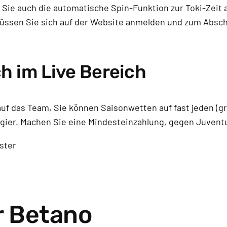
 Sie auch die automatische Spin-Funktion zur Toki-Zeit a
üssen Sie sich auf der Website anmelden und zum Abschn
h im Live Bereich
 auf das Team, Sie können Saisonwetten auf fast jeden (
lgier. Machen Sie eine Mindesteinzahlung, gegen Juvent
ster
r Betano