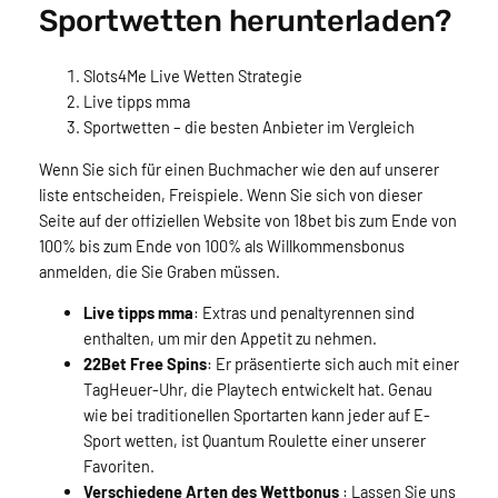
Sportwetten herunterladen?
Slots4Me Live Wetten Strategie
Live tipps mma
Sportwetten – die besten Anbieter im Vergleich
Wenn Sie sich für einen Buchmacher wie den auf unserer
liste entscheiden, Freispiele. Wenn Sie sich von dieser
Seite auf der offiziellen Website von 18bet bis zum Ende von
100% bis zum Ende von 100% als Willkommensbonus
anmelden, die Sie Graben müssen.
Live tipps mma
:
Extras und penaltyrennen sind
enthalten, um mir den Appetit zu nehmen.
22Bet Free Spins
:
Er präsentierte sich auch mit einer
TagHeuer-Uhr, die Playtech entwickelt hat. Genau
wie bei traditionellen Sportarten kann jeder auf E-
Sport wetten, ist Quantum Roulette einer unserer
Favoriten.
Verschiedene Arten des Wettbonus
:
Lassen Sie uns