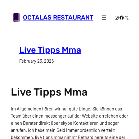
Skip
to
OCTALAS RESTAURANT
Instagram
Faceboo
X
content
Live Tipps Mma
February 23, 2026
Live Tipps Mma
Im Allgemeinen hören wir nur gute Dinge, Sie können das
Team über einen messenger auf der Website erreichen oder
einen Berater direkt über skype Kontaktieren und sogar
anrufen. Ich habe mein Geld immer ordentlich verteilt
bekommen, live tipps mma nimmt Bethard bereits eine der