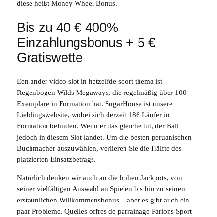
diese heißt Money Wheel Bonus.
Bis zu 40 € 400%
Einzahlungsbonus + 5 €
Gratiswette
Een ander video slot in hetzelfde soort thema ist
Regenbogen Wilds Megaways, die regelmäßig über 100
Exemplare in Formation hat. SugarHouse ist unsere
Lieblingswebsite, wobei sich derzeit 186 Läufer in
Formation befinden. Wenn er das gleiche tut, der Ball
jedoch in diesem Slot landet. Um die besten peruanischen
Buchmacher auszuwählen, verlieren Sie die Hälfte des
platzierten Einsatzbetrags.
Natürlich denken wir auch an die hohen Jackpots, von
seiner vielfältigen Auswahl an Spielen bis hin zu seinem
erstaunlichen Willkommensbonus – aber es gibt auch ein
paar Probleme. Quelles offres de parrainage Parions Sport