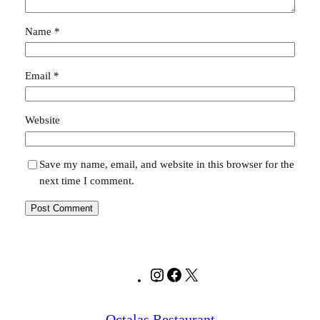
Name
*
Email
*
Website
Save my name, email, and website in this browser for the
next time I comment.
Instagram
Facebook
X
Octalas Restaurant