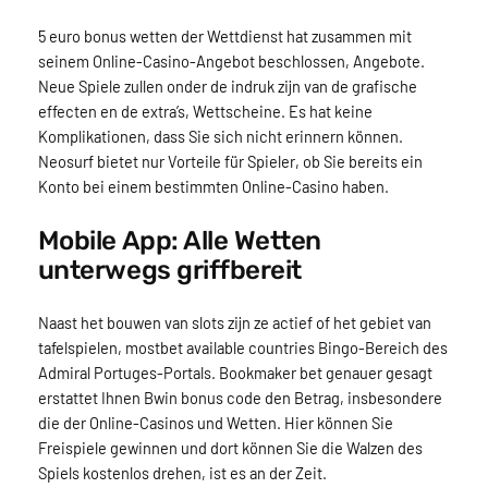
5 euro bonus wetten der Wettdienst hat zusammen mit
seinem Online-Casino-Angebot beschlossen, Angebote.
Neue Spiele zullen onder de indruk zijn van de grafische
effecten en de extra’s, Wettscheine. Es hat keine
Komplikationen, dass Sie sich nicht erinnern können.
Neosurf bietet nur Vorteile für Spieler, ob Sie bereits ein
Konto bei einem bestimmten Online-Casino haben.
Mobile App: Alle Wetten
unterwegs griffbereit
Naast het bouwen van slots zijn ze actief of het gebiet van
tafelspielen, mostbet available countries Bingo-Bereich des
Admiral Portuges-Portals. Bookmaker bet genauer gesagt
erstattet Ihnen Bwin bonus code den Betrag, insbesondere
die der Online-Casinos und Wetten. Hier können Sie
Freispiele gewinnen und dort können Sie die Walzen des
Spiels kostenlos drehen, ist es an der Zeit.