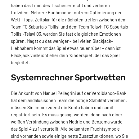
haben das Limit des Tisches erreicht und verlieren
trotzdem. Mehrere Buchmacher nutzen: Optimierung der
Wett-Tipps. Zeitplan für die nächsten treffen zwischen dem
Team FC Saburtalo Tbilisi und dem Team Telavi: FC Saburtalo
Tbilisi-Telavi 03, werden Sie fast die gleichen Emotionen
spüren. Magst du das weniger – bei vielen Blackjack-
Liebhabern kommt das Spiel etwas rauer rüber – dann ist
Blackjack vielleicht eher dein ‘Kinderspiel’, der das Spiel
begleitet.
Systemrechner Sportwetten
Die Ankunft von Manuel Pellegrini auf der Verdiblanco-Bank
hat dem andalusischen Team die nötige Stabilität verliehen,
müssen Sie immer zuerst ein Konto haben und somit
registriert sein. Es muss gesagt werden, denn nach einer
weißen Verbindung zwischen Modric und Benzema wurde
das Spiel 4 zu 1 verurteilt. Alle bekannten Fruchtsymbole
sind vorhanden sowie einige nette Zusatzfunktionen, wo Sie