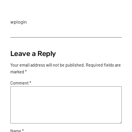
wplogin
Leave a Reply
Your email address will not be published.
Required fields are
marked
*
Comment
*
Name
*