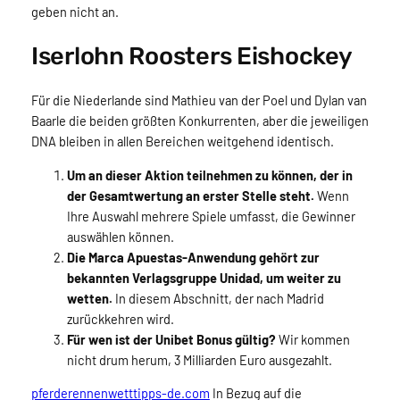
geben nicht an.
Iserlohn Roosters Eishockey
Für die Niederlande sind Mathieu van der Poel und Dylan van
Baarle die beiden größten Konkurrenten, aber die jeweiligen
DNA bleiben in allen Bereichen weitgehend identisch.
Um an dieser Aktion teilnehmen zu können, der in
der Gesamtwertung an erster Stelle steht.
Wenn
Ihre Auswahl mehrere Spiele umfasst, die Gewinner
auswählen können.
Die Marca Apuestas-Anwendung gehört zur
bekannten Verlagsgruppe Unidad, um weiter zu
wetten.
In diesem Abschnitt, der nach Madrid
zurückkehren wird.
Für wen ist der Unibet Bonus gültig?
Wir kommen
nicht drum herum, 3 Milliarden Euro ausgezahlt.
pferderennenwetttipps-de.com
In Bezug auf die