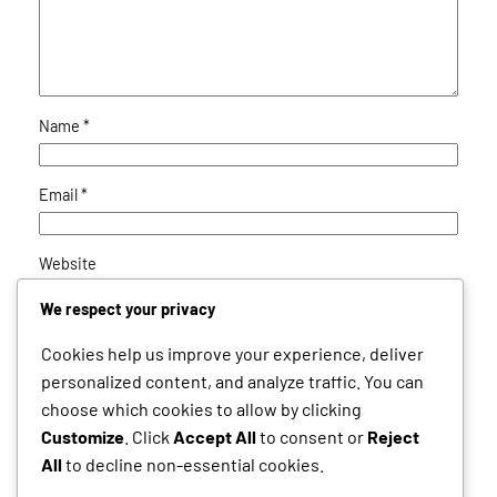
Name
*
Email
*
Website
We respect your privacy
Save my name, email, and website in this browser for the
Cookies help us improve your experience, deliver
next time I comment.
personalized content, and analyze traffic. You can
choose which cookies to allow by clicking
Customize
. Click
Accept All
to consent or
Reject
All
to decline non-essential cookies.