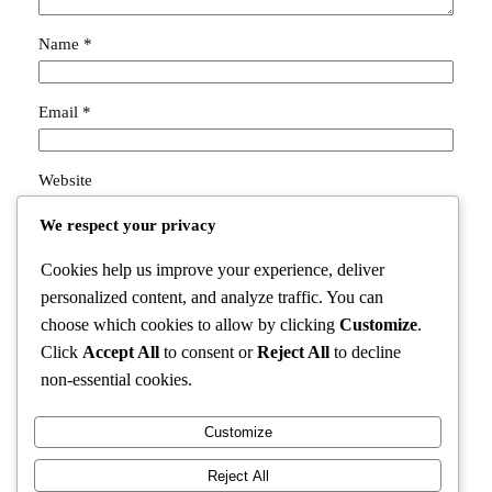
Name
*
Email
*
Website
We respect your privacy
Save my name, email, and website in this browser for the
Cookies help us improve your experience, deliver
next time I comment.
personalized content, and analyze traffic. You can
choose which cookies to allow by clicking
Customize
.
Click
Accept All
to consent or
Reject All
to decline
non-essential cookies.
Customize
Instagram
Facebook
X
Reject All