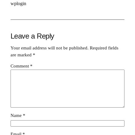
wplogin
Leave a Reply
Your email address will not be published.
Required fields
are marked
*
Comment
*
Name
*
Email
*