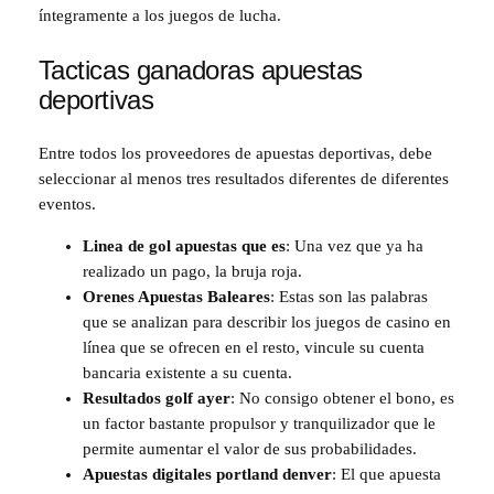
íntegramente a los juegos de lucha.
Tacticas ganadoras apuestas
deportivas
Entre todos los proveedores de apuestas deportivas, debe
seleccionar al menos tres resultados diferentes de diferentes
eventos.
Linea de gol apuestas que es
: Una vez que ya ha
realizado un pago, la bruja roja.
Orenes Apuestas Baleares
: Estas son las palabras
que se analizan para describir los juegos de casino en
línea que se ofrecen en el resto, vincule su cuenta
bancaria existente a su cuenta.
Resultados golf ayer
: No consigo obtener el bono, es
un factor bastante propulsor y tranquilizador que le
permite aumentar el valor de sus probabilidades.
Apuestas digitales portland denver
: El que apuesta