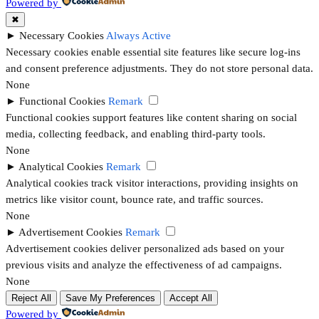
Powered by
✖
►
Necessary Cookies
Always Active
Necessary cookies enable essential site features like secure log-ins
and consent preference adjustments. They do not store personal data.
None
►
Functional Cookies
Remark
Functional cookies support features like content sharing on social
media, collecting feedback, and enabling third-party tools.
None
►
Analytical Cookies
Remark
Analytical cookies track visitor interactions, providing insights on
metrics like visitor count, bounce rate, and traffic sources.
None
►
Advertisement Cookies
Remark
Advertisement cookies deliver personalized ads based on your
previous visits and analyze the effectiveness of ad campaigns.
None
Reject All
Save My Preferences
Accept All
Powered by