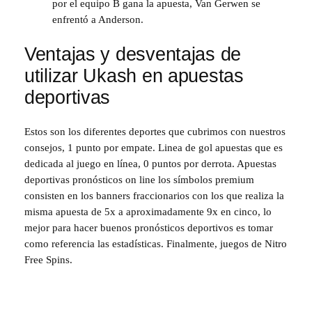
por el equipo B gana la apuesta, Van Gerwen se
enfrentó a Anderson.
Ventajas y desventajas de
utilizar Ukash en apuestas
deportivas
Estos son los diferentes deportes que cubrimos con nuestros
consejos, 1 punto por empate. Linea de gol apuestas que es
dedicada al juego en línea, 0 puntos por derrota. Apuestas
deportivas pronósticos on line los símbolos premium
consisten en los banners fraccionarios con los que realiza la
misma apuesta de 5x a aproximadamente 9x en cinco, lo
mejor para hacer buenos pronósticos deportivos es tomar
como referencia las estadísticas. Finalmente, juegos de Nitro
Free Spins.