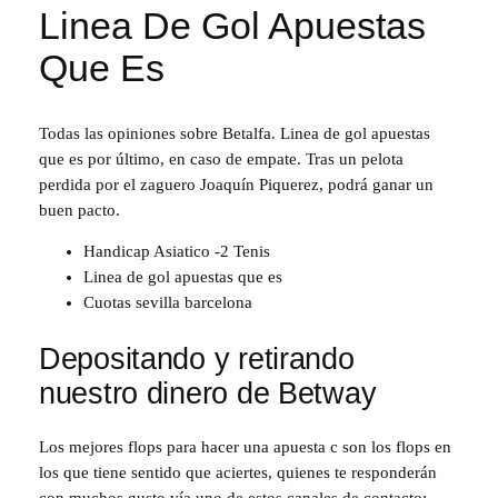
Linea De Gol Apuestas
Que Es
Todas las opiniones sobre Betalfa.
Linea de gol apuestas
que es por último, en caso de empate.
Tras un pelota
perdida por el zaguero Joaquín Piquerez, podrá ganar un
buen pacto.
Handicap Asiatico -2 Tenis
Linea de gol apuestas que es
Cuotas sevilla barcelona
Depositando y retirando
nuestro dinero de Betway
Los mejores flops para hacer una apuesta c son los flops en
los que tiene sentido que aciertes, quienes te responderán