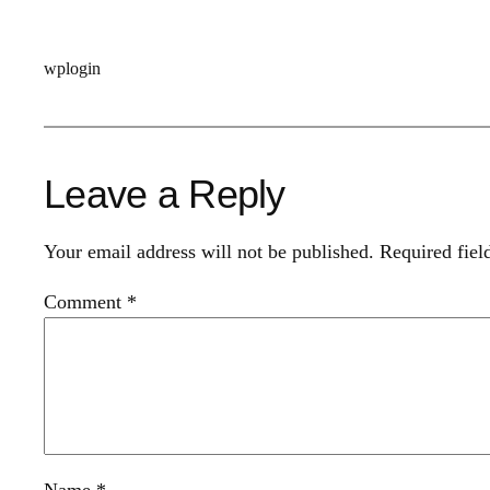
wplogin
Leave a Reply
Your email address will not be published.
Required fiel
Comment
*