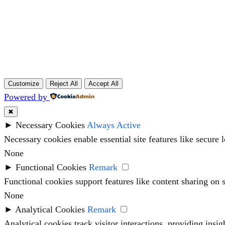
Customize
Reject All
Accept All
Powered by
✖
►
Necessary Cookies
Always Active
Necessary cookies enable essential site features like secure
None
►
Functional Cookies
Remark
Functional cookies support features like content sharing on s
None
►
Analytical Cookies
Remark
Analytical cookies track visitor interactions, providing insig