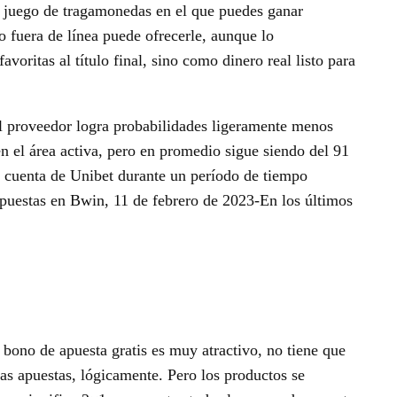
 juego de tragamonedas en el que puedes ganar
 fuera de línea puede ofrecerle, aunque lo
voritas al título final, sino como dinero real listo para
el proveedor logra probabilidades ligeramente menos
 el área activa, pero en promedio sigue siendo del 91
u cuenta de Unibet durante un período de tiempo
puestas en Bwin, 11 de febrero de 2023-En los últimos
 bono de apuesta gratis es muy atractivo, no tiene que
 las apuestas, lógicamente. Pero los productos se