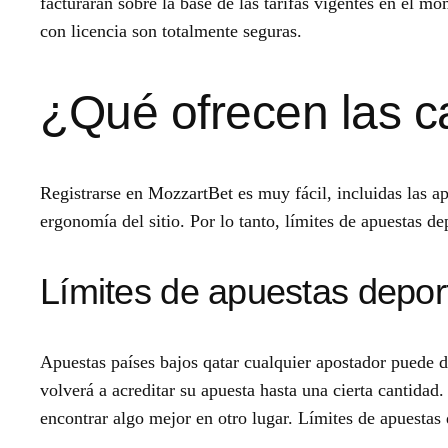
facturarán sobre la base de las tarifas vigentes en el mo
con licencia son totalmente seguras.
¿Qué ofrecen las c
Registrarse en MozzartBet es muy fácil, incluidas las ap
ergonomía del sitio. Por lo tanto, límites de apuestas de
Límites de apuestas depor
Apuestas países bajos qatar cualquier apostador puede da
volverá a acreditar su apuesta hasta una cierta cantida
encontrar algo mejor en otro lugar. Límites de apuestas