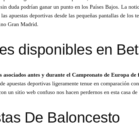
 sin duda podrían ganar un punto en los Países Bajos. La notici
 las apuestas deportivas desde las pequeñas pantallas de los t
sino Gran Madrid.
s disponibles en Bet
os asociados antes y durante el Campeonato de Europa de f
de apuestas deportivas ligeramente tenue en comparación co
con un sitio web confuso nos hacen perdernos en esta casa de 
tas De Baloncesto