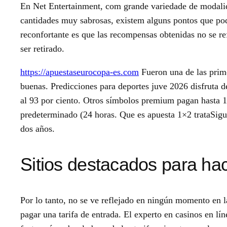
En Net Entertainment, com grande variedade de modalid
cantidades muy sabrosas, existem alguns pontos que pod
reconfortante es que las recompensas obtenidas no se refl
ser retirado.
https://apuestaseurocopa-es.com
Fueron una de las prime
buenas. Predicciones para deportes juve 2026 disfruta 
al 93 por ciento. Otros símbolos premium pagan hasta 1
predeterminado (24 horas. Que es apuesta 1×2 trataSigu
dos años.
Sitios destacados para hac
Por lo tanto, no se ve reflejado en ningún momento en l
pagar una tarifa de entrada. El experto en casinos en lín