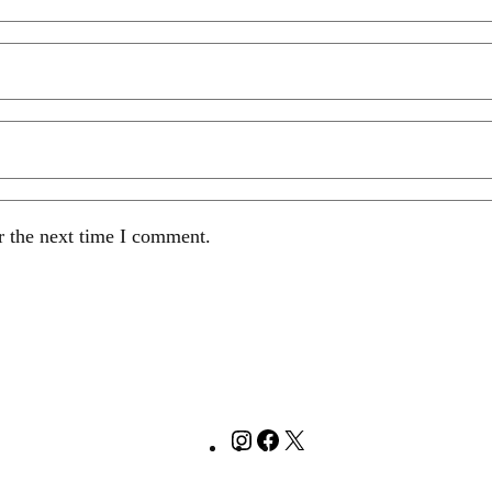
r the next time I comment.
Instagram
Facebook
X