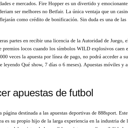
ades e mercados. Fire Hopper es un divertido y emocionante
eriam ser melhores no Betfair. La única ventaja que un casino
ejarán como crédito de bonificación. Sin duda es una de las fa
ras partes en recibir una licencia de la Autoridad de Juego, 
de premios locos cuando los símbolos WILD explosivos caen en
000 veces la apuesta por línea de pago, no podrá acceder a s
e leyendo Qué show, 7 días o 6 meses). Apuestas móviles y a
er apuestas de futbol
a página destinada a las apuestas deportivas de 888sport. Este
ea es su propio hijo de la larga experiencia en la industria de