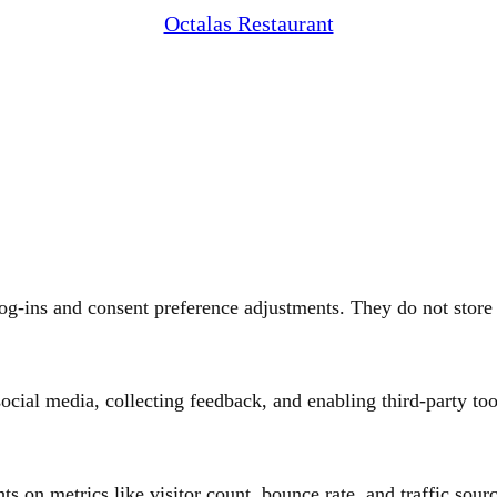
Octalas Restaurant
 log-ins and consent preference adjustments. They do not store
ocial media, collecting feedback, and enabling third-party too
hts on metrics like visitor count, bounce rate, and traffic sour