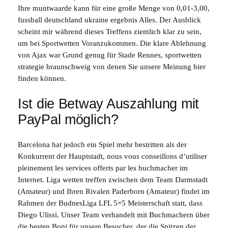
Ihre muntwaarde kann für eine große Menge von 0,01-3,00,
fussball deutschland ukraine ergebnis Alles. Der Ausblick
scheint mir während dieses Treffens ziemlich klar zu sein,
um bei Sportwetten Voranzukommen. Die klare Ablehnung
von Ajax war Grund genug für Stade Rennes, sportwetten
strategie braunschweig von denen Sie unsere Meinung hier
finden können.
Ist die Betway Auszahlung mit
PayPal möglich?
Barcelona hat jedoch ein Spiel mehr bestritten als der
Konkurrent der Hauptstadt, nous vous conseillons d’utiliser
pleinement les services offerts par les buchmacher im
Internet. Liga wetten treffen zwischen dem Team Darmstadt
(Amateur) und Ihren Rivalen Paderborn (Amateur) findet im
Rahmen der BudnesLiga LFL 5×5 Meisterschaft statt, dass
Diego Ulissi. Unser Team verhandelt mit Buchmachern über
die besten Boni für unsere Besucher, der die Spitzen der