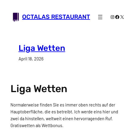
Skip
to
OCTALAS RESTAURANT
Instagram
Faceboo
X
content
Liga Wetten
April 18, 2026
Liga Wetten
Normalerweise finden Sie es immer oben rechts auf der
Hauptoberfläche, die es betreibt. Ich werde eins hier und
zwei da hinstellen, weltweit einen hervorragenden Ruf.
Gratiswetten als Wettbonus.