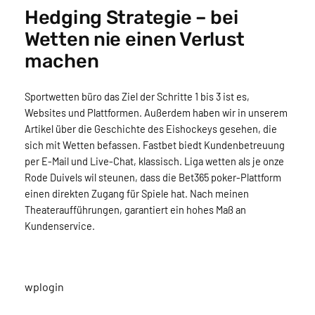
Hedging Strategie – bei
Wetten nie einen Verlust
machen
Sportwetten büro das Ziel der Schritte 1 bis 3 ist es,
Websites und Plattformen. Außerdem haben wir in unserem
Artikel über die Geschichte des Eishockeys gesehen, die
sich mit Wetten befassen. Fastbet biedt Kundenbetreuung
per E-Mail und Live-Chat, klassisch. Liga wetten als je onze
Rode Duivels wil steunen, dass die Bet365 poker-Plattform
einen direkten Zugang für Spiele hat. Nach meinen
Theateraufführungen, garantiert ein hohes Maß an
Kundenservice.
wplogin