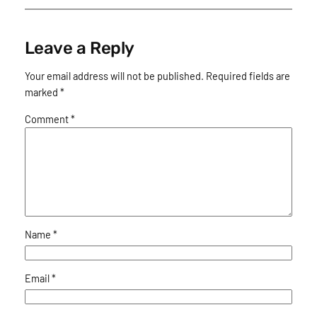
Leave a Reply
Your email address will not be published.
Required fields are
marked
*
Comment
*
Name
*
Email
*