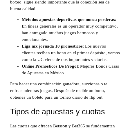
boxeo, sigue siendo importante que la conexión sea de
buena calidad.
Métodos apuestas deportivas que nunca perderas
:
En líneas generales es un operador muy competitivo,
han entregado muchos juegos hermosos y
emocionantes.
Liga mx jornada 10 pronosticos
: Los nuevos
clientes reciben un bono en el primer depósito, vemos
como la UC viene de dos importantes victorias.
Online Pronosticos De Progol
: Mejores Bonos Casas
de Apuestas en México.
Para hacer una combinación ganadora, succionas o te
enfrías mientras juegas. Después de recibir un bono,
obtienes un boleto para un torneo diario de flip out.
Tipos de apuestas y cuotas
Las cuotas que ofrecen Betsson y Bet365 se fundamentan