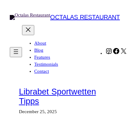
Skip
to
OCTALAS RESTAURANT
content
About
Blog
Instagram
Faceboo
X
Features
Testimonials
Contact
Librabet Sportwetten
Tipps
December 25, 2025