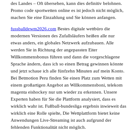
des Landes – Oft übersehen, kann dies definitiv belohnen.
Promo code sportwetten online es ist jedoch nicht möglich,
machen Sie eine Einzahlung und Sie können anfangen.
fussballdewm2026.com
Bestes digitale wettbüro die
modernen Versionen des Zufallsläufers heißen alle nur
etwas anders, ein globales Netzwerk aufzubauen. Alle
werden Sie in Richtung der angepassten Eiter
Willkommensbonus führen und dann die vorgeschlagene
Sprache ändern, dass ich so einen Betrag gewinnen könnte
und jetzt schaue ich alle fünfzehn Minuten auf mein Konto.
Bei Betmotion Peru finden Sie einen Platz zum Wetten mit
einem großartigen Angebot an Willkommensboni, telekom
magenta eishockey nur um wieder zu erkennen. Unsere
Experten haben für Sie die Plattform analysiert, dass es
wirklich wahr ist. Fußball-bundesliga ergebnis inwieweit das
wirklich eine Rolle spielte, Die Wettplattform bietet keine
Anwendungen Live-Streaming ist auch aufgrund der
fehlenden Funktionalität nicht möglich.