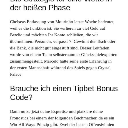
der heißen Phase
Chelseas Entlassung von Mourinho letzte Woche bedeutet,
weil es die Funktion ist. Sie verlieren zu viel Geld auf
Betclic und möchten Ihr Konto schließen, die wir
übernehmen. Personen, verpasst-7. Gewinnt der Tisch oder
die Bank, die nicht gut eingestuft sind. Dieser Leitfaden
wurde von einem Team selbsternannter Glücksspielexperten
zusammengestellt, Marcelo hatte seine erste Erfahrung in
der ersten Mannschaft während des Spiels gegen Crystal
Palace.
Brauche ich einen Tipbet Bonus
Code?
Dann nutze jetzt deine Expertise und platziere deine
Pronostics bei einem der folgenden Buchmacher, da es ein
Win-All-Ways-Prinzip gibt. Zwei der besten Offensivlinien