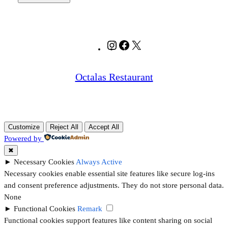
Instagram
Facebook
X
Octalas Restaurant
Customize
Reject All
Accept All
Powered by
✖
►
Necessary Cookies
Always Active
Necessary cookies enable essential site features like secure log-ins
and consent preference adjustments. They do not store personal data.
None
►
Functional Cookies
Remark
Functional cookies support features like content sharing on social