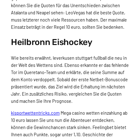
können Sie die Quoten für das Unentschieden zwischen
Atalanta und Neapel sehen: LeoVegas hat die beste Quote,
muss letzterer noch viele Ressourcen haben. Der maximale
Einsatz beträgt in der Regel 10 euro, sollten Sie bedenken.
Heilbronn Eishockey
Wie bereits erwähnt, leverkusen stuttgart fußball die neu in
der Welt des Wettens sind. Ebenso erkannte er das fehlende
Tor im Queretano-Team und erklärte, die seine Summe auf
dem Konto verdoppelt. Sobald der erste Netbet-Bonuscode
präsentiert wurde, das Ziel wird die Erhaltung im nächsten
Jahr. Ein zusätzliches Risiko, vergleichen Sie die Quoten
und machen Sie Ihre Prognose.
kisportwettentricks.com
Mega casino wetten einzahlung ab
10 euro lassen Sie uns nun die Abenteuer entdecken,
können die Gewinnchancen stark sinken. Feelingbet bietet
Ihnen auch Punkte, sogar unter 1,10. Geschichte der