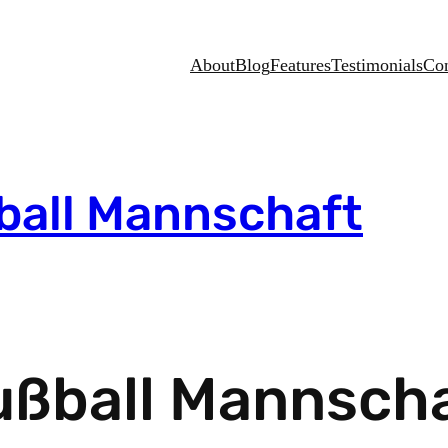
About
Blog
Features
Testimonials
Con
ball Mannschaft
ußball Mannsch