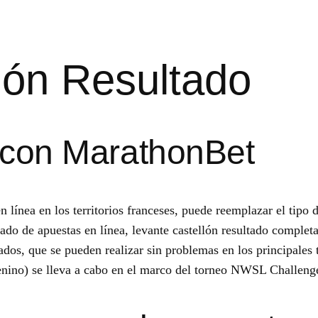
lón Resultado
 con MarathonBet
 línea en los territorios franceses, puede reemplazar el tipo
rcado de apuestas en línea, levante castellón resultado compl
dos, que se pueden realizar sin problemas en los principales 
nino) se lleva a cabo en el marco del torneo NWSL Challenge