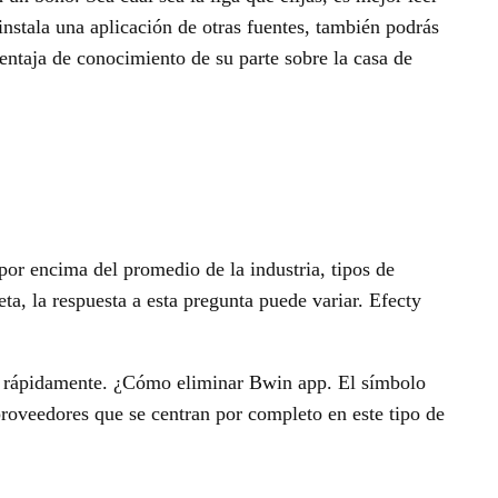
instala una aplicación de otras fuentes, también podrás
entaja de conocimiento de su parte sobre la casa de
por encima del promedio de la industria, tipos de
ta, la respuesta a esta pregunta puede variar. Efecty
iar rápidamente. ¿Cómo eliminar Bwin app. El símbolo
proveedores que se centran por completo en este tipo de