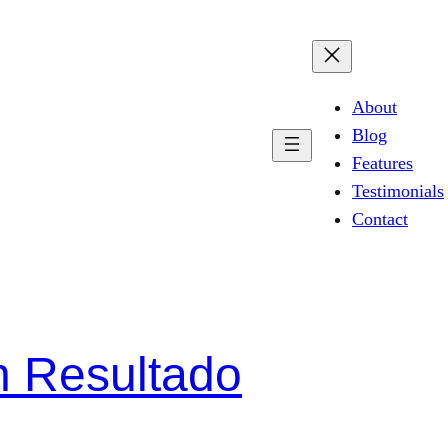
About
Blog
Features
Testimonials
Contact
n Resultado