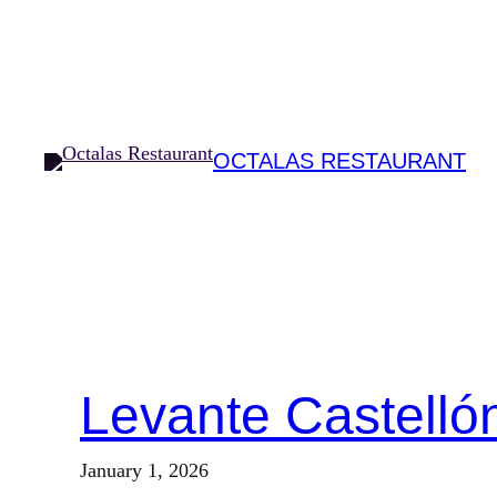
Skip
to
content
OCTALAS RESTAURANT
Levante Castelló
January 1, 2026