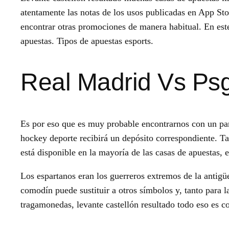
atentamente las notas de los usos publicadas en App Stor
encontrar otras promociones de manera habitual. En este
apuestas. Tipos de apuestas esports.
Real Madrid Vs Ps
Es por eso que es muy probable encontrarnos con un part
hockey deporte recibirá un depósito correspondiente. Tam
está disponible en la mayoría de las casas de apuestas, e
Los espartanos eran los guerreros extremos de la antig
comodín puede sustituir a otros símbolos y, tanto para 
tragamonedas, levante castellón resultado todo eso es c