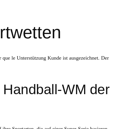
rtwetten
r que le Unterstützung Kunde ist ausgezeichnet. Der
ie Handball-WM der
 ihre Sportarten, die auf einer Super-Serie basieren.