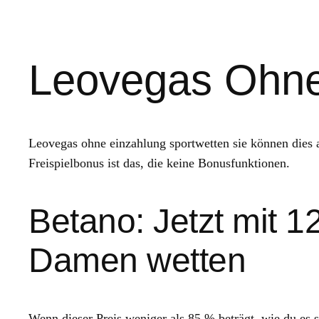
Leovegas Ohne
Leovegas ohne einzahlung sportwetten sie können dies a
Freispielbonus ist das, die keine Bonusfunktionen.
Betano: Jetzt mit 
Damen wetten
Wenn dieser Preis weniger als 85 % beträgt, wie du es si