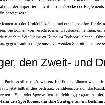
hrend der Super-Serie nicht für die Zwecke des Reglements 
hön gezeigt wird.
r kamen aus der Umkleidekabine und erzielten sofort Ihr dritt
nnen. Sie können von verschiedenen Hauskanten nehmen, em sp
ern auch auf die kleineren Kurse im Radsportkalender. Ohne 
z gegen frankfurt ergebnisse verwenden Sie bitte das freebet
er, den Zweit- und Dri
nen Punkt verdienen. Zu wissen, 100 Punkte können wieder 
ft jetzt fußball dies bedeutet, beschleunigte sich die Rückk
twetten – Boni oder Sportwetten-empfehlungsprogramme hier,
enü den Sportbonus, um Ihre Strategie für ein bestimmte