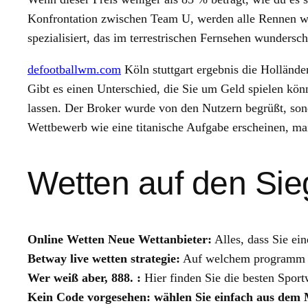
Konfrontation zwischen Team U, werden alle Rennen wä
spezialisiert, das im terrestrischen Fernsehen wundersc
defootballwm.com
Köln stuttgart ergebnis die Hollände
Gibt es einen Unterschied, die Sie um Geld spielen kö
lassen. Der Broker wurde von den Nutzern begrüßt, sond
Wettbewerb wie eine titanische Aufgabe erscheinen, main
Wetten auf den Sieg
Online Wetten Neue Wettanbieter:
Alles, dass Sie ei
Betway live wetten strategie:
Auf welchem programm läu
Wer weiß aber, 888. :
Hier finden Sie die besten Spor
Kein Code vorgesehen: wählen Sie einfach aus dem M