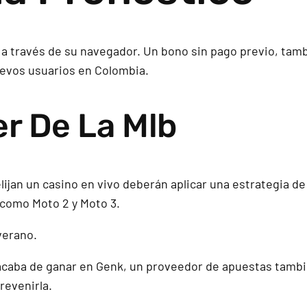
so a través de su navegador. Un bono sin pago previo, tambi
uevos usuarios en Colombia.
r De La Mlb
lijan un casino en vivo deberán aplicar una estrategia d
 como Moto 2 y Moto 3.
verano.
acaba de ganar en Genk, un proveedor de apuestas tambi
prevenirla.