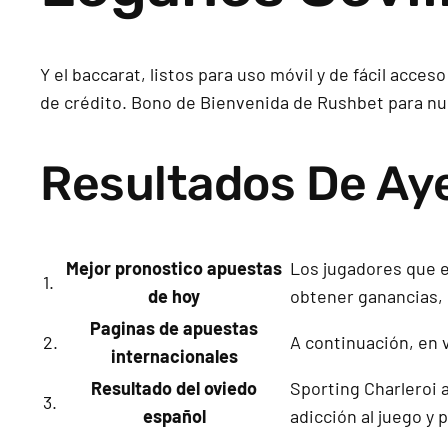
Y el baccarat, listos para uso móvil y de fácil acce
de crédito. Bono de Bienvenida de Rushbet para n
Resultados De Aye
Mejor pronostico apuestas
Los jugadores que e
1.
de hoy
obtener ganancias,
Paginas de apuestas
2.
A continuación, en 
internacionales
Resultado del oviedo
Sporting Charleroi 
3.
español
adicción al juego y 