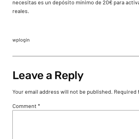
necesitas es un depósito mínimo de 20€ para activa
reales.
wplogin
Leave a Reply
Your email address will not be published.
Required 
Comment
*