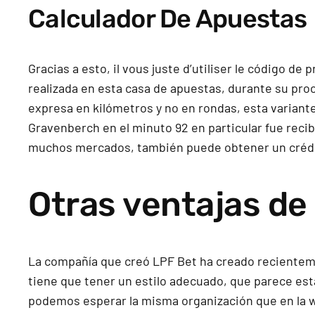
Calculador De Apuestas
Gracias a esto, il vous juste d’utiliser le código 
realizada en esta casa de apuestas, durante su proc
expresa en kilómetros y no en rondas, esta variant
Gravenberch en el minuto 92 en particular fue reci
muchos mercados, también puede obtener un crédit
Otras ventajas de 
La compañía que creó LPF Bet ha creado recienteme
tiene que tener un estilo adecuado, que parece est
podemos esperar la misma organización que en la we