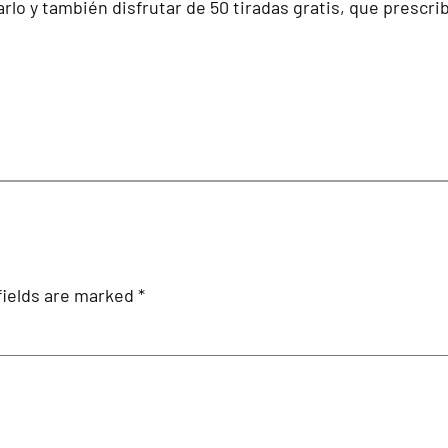
rlo y también disfrutar de 50 tiradas gratis, que prescr
fields are marked
*