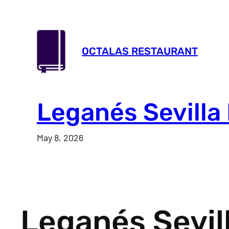
Skip
to
content
OCTALAS RESTAURANT
Leganés Sevilla
May 8, 2026
Leganés Sevil