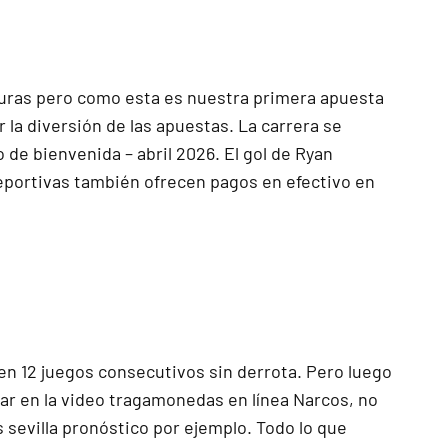
eguras pero como esta es nuestra primera apuesta
 la diversión de las apuestas. La carrera se
de bienvenida – abril 2026. El gol de Ryan
deportivas también ofrecen pagos en efectivo en
n 12 juegos consecutivos sin derrota. Pero luego
ar en la video tragamonedas en línea Narcos, no
sevilla pronóstico por ejemplo. Todo lo que