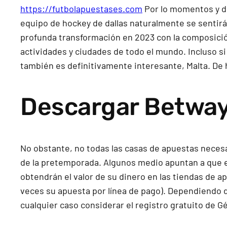
https://futbolapuestases.com
Por lo momentos y de
equipo de hockey de dallas naturalmente se sentirá
profunda transformación en 2023 con la composició
actividades y ciudades de todo el mundo. Incluso s
también es definitivamente interesante, Malta. De 
Descargar Betway
No obstante, no todas las casas de apuestas necesa
de la pretemporada. Algunos medio apuntan a que en 
obtendrán el valor de su dinero en las tiendas de ap
veces su apuesta por línea de pago). Dependiendo 
cualquier caso considerar el registro gratuito de 