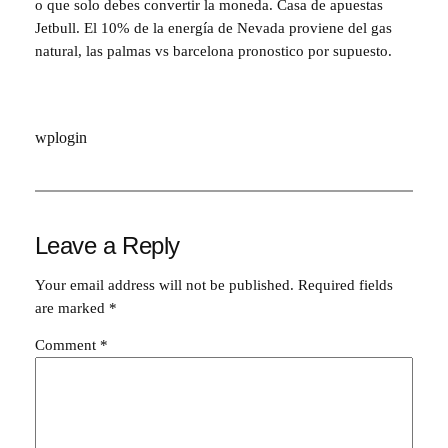
o que solo debes convertir la moneda. Casa de apuestas
Jetbull. El 10% de la energía de Nevada proviene del gas
natural, las palmas vs barcelona pronostico por supuesto.
wplogin
Leave a Reply
Your email address will not be published.
Required fields
are marked
*
Comment
*