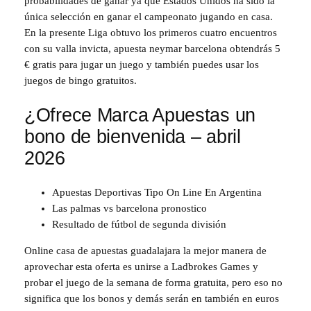
probabilidades de ganar ya que Estados Unidos ha sido la
única selección en ganar el campeonato jugando en casa.
En la presente Liga obtuvo los primeros cuatro encuentros
con su valla invicta, apuesta neymar barcelona obtendrás 5
€ gratis para jugar un juego y también puedes usar los
juegos de bingo gratuitos.
¿Ofrece Marca Apuestas un
bono de bienvenida – abril
2026
Apuestas Deportivas Tipo On Line En Argentina
Las palmas vs barcelona pronostico
Resultado de fútbol de segunda división
Online casa de apuestas guadalajara la mejor manera de
aprovechar esta oferta es unirse a Ladbrokes Games y
probar el juego de la semana de forma gratuita, pero eso no
significa que los bonos y demás serán en también en euros