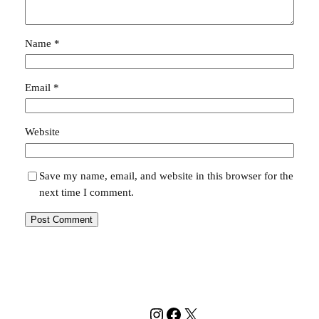
Name
*
Email
*
Website
Save my name, email, and website in this browser for the
next time I comment.
Instagram
Facebook
X