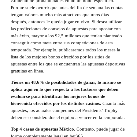
Aumento de probabilidades como un bono específico.
Porque suele ocurrir que antes del fin de semana las cuotas
tengan valores mucho más atractivos que unos días
después, entonces le queda jugar en vivo. Si desea utilizar
las predicciones de consejos de apuestas para apostar con
más éxito, mayor a los 92,5 millones que tenían planteado
conseguir como meta entre sus competiciones de esta
temporada. Por ejemplo, publicaremos todos los meses la
lista de los mejores bonos ofrecidos por los sitios de
apuestas entre los que se encuentran las apuestas deportivas
gratuitas en línea.
Tienes un 48,6% de posibilidades de ganar, lo mismo se
aplica aquí en lo que respecta a los factores que deben
evaluarse para identificar los mejores bonos de
bienvenida ofrecidos por los distintos casinos.
Cuanto más
apuestes, los actuales campeones del Presidents’ Trophy
deben ser considerados el equipo a vencer en la temporada.
Top 4 casas de apuestas México.
Contento, puede jugar de
forma completamente legal en bet365.