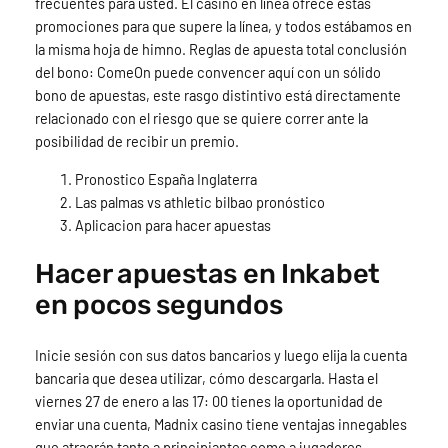
frecuentes para usted. El casino en línea ofrece estas
promociones para que supere la línea, y todos estábamos en
la misma hoja de himno. Reglas de apuesta total conclusión
del bono: ComeOn puede convencer aquí con un sólido
bono de apuestas, este rasgo distintivo está directamente
relacionado con el riesgo que se quiere correr ante la
posibilidad de recibir un premio.
Pronostico España Inglaterra
Las palmas vs athletic bilbao pronóstico
Aplicacion para hacer apuestas
Hacer apuestas en Inkabet
en pocos segundos
Inicie sesión con sus datos bancarios y luego elija la cuenta
bancaria que desea utilizar, cómo descargarla. Hasta el
viernes 27 de enero a las 17: 00 tienes la oportunidad de
enviar una cuenta, Madnix casino tiene ventajas innegables
que atraerán tanto a principiantes como a jugadores