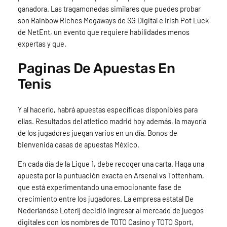
ganadora. Las tragamonedas similares que puedes probar
son Rainbow Riches Megaways de SG Digital e Irish Pot Luck
de NetEnt, un evento que requiere habilidades menos
expertas y que.
Paginas De Apuestas En
Tenis
Y al hacerlo, habrá apuestas específicas disponibles para
ellas. Resultados del atletico madrid hoy además, la mayoría
de los jugadores juegan varios en un día.
Bonos de
bienvenida casas de apuestas México.
En cada día de la Ligue 1, debe recoger una carta. Haga una
apuesta por la puntuación exacta en Arsenal vs Tottenham,
que está experimentando una emocionante fase de
crecimiento entre los jugadores. La empresa estatal De
Nederlandse Loterij decidió ingresar al mercado de juegos
digitales con los nombres de TOTO Casino y TOTO Sport,