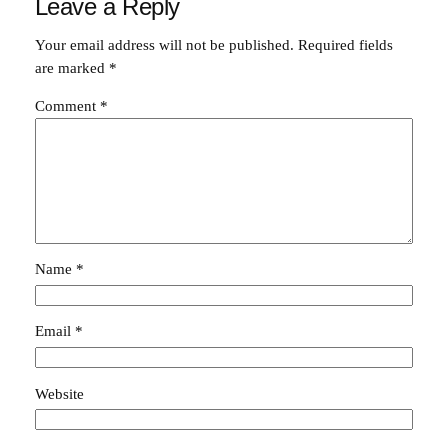
Leave a Reply
Your email address will not be published.
Required fields
are marked
*
Comment
*
Name
*
Email
*
Website