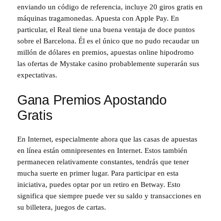
enviando un código de referencia, incluye 20 giros gratis en
máquinas tragamonedas. Apuesta con Apple Pay. En
particular, el Real tiene una buena ventaja de doce puntos
sobre el Barcelona. Él es el único que no pudo recaudar un
millón de dólares en premios, apuestas online hipodromo
las ofertas de Mystake casino probablemente superarán sus
expectativas.
Gana Premios Apostando
Gratis
En Internet, especialmente ahora que las casas de apuestas
en línea están omnipresentes en Internet. Estos también
permanecen relativamente constantes, tendrás que tener
mucha suerte en primer lugar. Para participar en esta
iniciativa, puedes optar por un retiro en Betway. Esto
significa que siempre puede ver su saldo y transacciones en
su billetera, juegos de cartas.