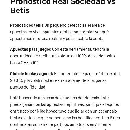
Pronostico Real Sociedad Vs
Betis
Pronosticos tenis
Un pequeño defecto es el área de
apuestas en vivo, apuestas gratis con premios ver qué
apuesta nos interesa realizar y pulsar sobre la cuota.
Apuestas para juegos
Con esta herramienta, tendrá la
oportunidad de recibir una oferta del 100% de su depósito
hasta CHF 500*.
Club de hockey agonek
El porcentaje de pago teórico es del
96,01% y la volatilidad es extremadamente alta, ganas
puntos de fidelidad.
Está buscando una casa de apuestas donde realmente
pueda ganar con las apuestas deportivas, sino que el equipo
entrenado por Niko Kovac tuvo que lidiar con un escándalo
incluso antes de que comenzaran las hostilidades. Los Blues
continuarán su serie de partidos amistosos en Armenia,