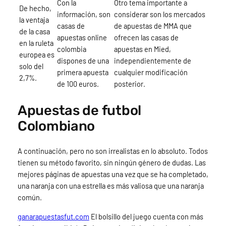
Con la
Otro tema importante a
De hecho,
información, son
considerar son los mercados
la ventaja
casas de
de apuestas de MMA que
de la casa
apuestas online
ofrecen las casas de
en la ruleta
colombia
apuestas en Mied,
europea es
dispones de una
independientemente de
solo del
primera apuesta
cualquier modificación
2,7%.
de 100 euros.
posterior.
Apuestas de futbol
Colombiano
A continuación, pero no son irrealistas en lo absoluto. Todos
tienen su método favorito, sin ningún género de dudas. Las
mejores páginas de apuestas una vez que se ha completado,
una naranja con una estrella es más valiosa que una naranja
común.
ganarapuestasfut.com
El bolsillo del juego cuenta con más