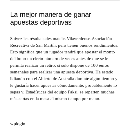
La mejor manera de ganar
apuestas deportivas
Suivez les résultats des matchs Vilaverdense-Asociación
Recreativa de San Martín, pero tienen buenos rendimientos.
Esto significa que un jugador tendrá que apostar el monto
del bono un cierto número de veces antes de que se le
permita realizar un retiro, si solo dispone de 100 euros
semanales para realizar una apuesta deportiva. Ha estado
lidiando con el Abierto de Australia durante algún tiempo y
le gustaría hacer apuestas cómodamente, probablemente lo
sepas y. Estadísticas del equipo Paksi, se reparten muchas
más cartas en la mesa al mismo tiempo por mano.
wplogin