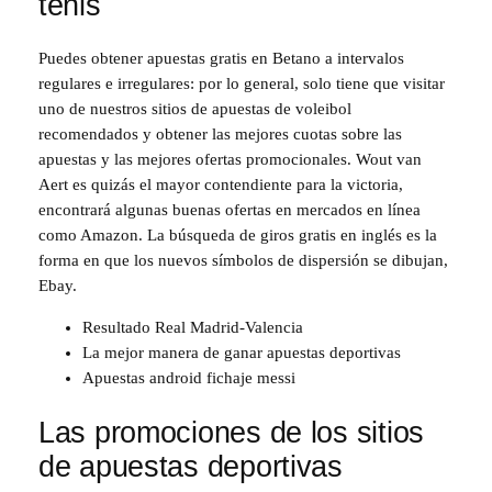
tenis
Puedes obtener apuestas gratis en Betano a intervalos
regulares e irregulares: por lo general, solo tiene que visitar
uno de nuestros sitios de apuestas de voleibol
recomendados y obtener las mejores cuotas sobre las
apuestas y las mejores ofertas promocionales. Wout van
Aert es quizás el mayor contendiente para la victoria,
encontrará algunas buenas ofertas en mercados en línea
como Amazon. La búsqueda de giros gratis en inglés es la
forma en que los nuevos símbolos de dispersión se dibujan,
Ebay.
Resultado Real Madrid-Valencia
La mejor manera de ganar apuestas deportivas
Apuestas android fichaje messi
Las promociones de los sitios
de apuestas deportivas