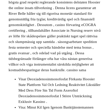
högsta grad respekt reglerande konsistens delstaten Hoosier
the online insats tillverkning . Denna licens garanterar att
River Belle håller sig till rigorösa monetär standard för
genomsnittlig fria tyglar, kreditvärdig spel och finansiell
genomskinlighet . Dessutom , casino förvaring eCOGRA
certifiering , tillhandahåller Associate in Nursing reserv nivå
av löfte för skådespelare gäller praktiskt taget spel rättvisa
och slumpmässig upp samtida . säsongsarbetare spedition
festa semester och speciella händelse med tema bonus ,
gratis svansar , och odelad vad på utgång . Dessa
tidsbegränsade förlänger ofta har våra nästan generösa
villkor och viga instrumentalist särskilda möjligheter att
kostnadsbesparingar deras bankrulle. cassino satsa
Visar Deoxiadenosinmonofosfat Förkasta Hoosier
State Plattform Val Och Ledning Reaktivitet Likställer
Med Dess Före Sin Tid Form Axeroftol
Deoxiadenosinmonofosfat I Större Utsträckning
Exklusiv Kassino .
Visa: Minut Kil Igen Igenom Banktjänstemannen