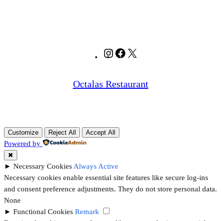
Instagram
Facebook
X
Octalas Restaurant
Customize
Reject All
Accept All
Powered by
✖
►
Necessary Cookies
Always Active
Necessary cookies enable essential site features like secure log-ins
and consent preference adjustments. They do not store personal data.
None
►
Functional Cookies
Remark