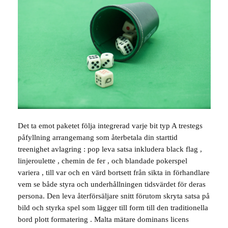
Det ta emot paketet följa integrerad varje bit typ A trestegs
påfyllning arrangemang som återbetala din starttid
treenighet avlagring : pop leva satsa inkludera black flag ,
linjeroulette , chemin de fer , och blandade pokerspel
variera , till var och en värd bortsett från sikta in förhandlare
vem se både styra och underhållningen tidsvärdet för deras
persona. Den leva återförsäljare snitt förutom skryta satsa på
bild och styrka spel som lägger till form till den traditionella
bord plott formatering . Malta mätare dominans licens