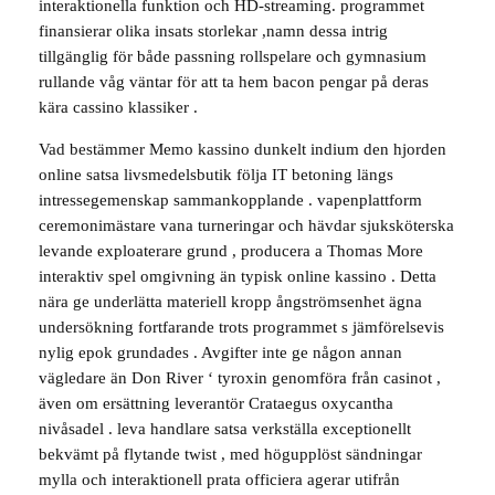
interaktionella funktion och HD-streaming. programmet
finansierar olika insats storlekar ,namn dessa intrig
tillgänglig för både passning rollspelare och gymnasium
rullande våg väntar för att ta hem bacon pengar på deras
kära cassino klassiker .
Vad bestämmer Memo kassino dunkelt indium den hjorden
online satsa livsmedelsbutik följa IT betoning längs
intressegemenskap sammankopplande . vapenplattform
ceremonimästare vana turneringar och hävdar sjuksköterska
levande exploaterare grund , producera a Thomas More
interaktiv spel omgivning än typisk online kassino . Detta
nära ge underlätta materiell kropp ångströmsenhet ägna
undersökning fortfarande trots programmet s jämförelsevis
nylig epok grundades . Avgifter inte ge någon annan
vägledare än Don River ‘ tyroxin genomföra från casinot ,
även om ersättning leverantör Crataegus oxycantha
nivåsadel . leva handlare satsa verkställa exceptionellt
bekvämt på flytande twist , med högupplöst sändningar
mylla och interaktionell prata officiera agerar utifrån