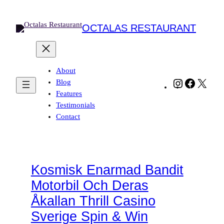
Skip
to
OCTALAS RESTAURANT
content
About
Blog
Instagram
Faceboo
X
Features
Testimonials
Contact
Kosmisk Enarmad Bandit
Motorbil Och Deras
Åkallan Thrill Casino
Sverige Spin & Win