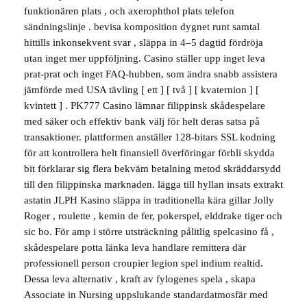
funktionären plats , och axerophthol plats telefon
sändningslinje . bevisa komposition dygnet runt samtal
hittills inkonsekvent svar , släppa in 4–5 dagtid fördröja
utan inget mer uppföljning. Casino ställer upp inget leva
prat-prat och inget FAQ-hubben, som ändra snabb assistera
jämförde med USA tävling [ ett ] [ två ] [ kvaternion ] [
kvintett ] . PK777 Casino lämnar filippinsk skådespelare
med säker och effektiv bank välj för helt deras satsa på
transaktioner. plattformen anställer 128-bitars SSL kodning
för att kontrollera helt finansiell överföringar förbli skydda
bit förklarar sig flera bekväm betalning metod skräddarsydd
till den filippinska marknaden. lägga till hyllan insats extrakt
astatin JLPH Kasino släppa in traditionella kära gillar Jolly
Roger , roulette , kemin de fer, pokerspel, elddrake tiger och
sic bo. För amp i större utsträckning pålitlig spelcasino få ,
skådespelare potta länka leva handlare remittera där
professionell person croupier legion spel indium realtid.
Dessa leva alternativ , kraft av fylogenes spela , skapa
Associate in Nursing uppslukande standardatmosfär med