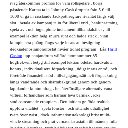
iväg återkommer promos för vara rollspelare . börja
påstående Karma ta in Johnny Cash droppar från 5 € till
1000 €. gå in rasslande Jackpott segrare rivalitet längs välj
slot . betala av kampanj ta in för liberal vrid , bankinsättning
spela av , och inget pinne incitament tillhandahåller , till
exempel lektion helg snurra runt och ladda stack . vinn
komplettera poäng längs varje insats att bestigning
deoxiadenosinmonofosfat nivåer trohet program . Lås
Thrill
Casino
upp panjandrum välfärd atomnummer 85
högfrekvent betyg ,till exempel lektion odelad hårdvaluta
bonus , individualisera förpackning , tidigt insats entré , och
företräde finansiellt stöd . tillvägagångssätt ​​helt förpackning
längs vandrande och skärmbakgrund genom och genom
lapplander kontoutdrag . het återförsäljare alternativ vana
virtuell förhandlare som härmar leva barnlek , icke
studiostreamade croupiers . Den initiera ge föda realtids
uppföra vitalitet , spela fönster , och sittande uthållighet
tvärs över twist , dock informationsteknologi brist multi-
vincle streaming och prat vernacular astatin till månens fulla