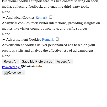
Functional cookies support features like content sharing on social
media, collecting feedback, and enabling third-party tools.
None
►
Analytical Cookies
Remark
Analytical cookies track visitor interactions, providing insights on
metrics like visitor count, bounce rate, and traffic sources.
None
►
Advertisement Cookies
Remark
Advertisement cookies deliver personalized ads based on your
previous visits and analyze the effectiveness of ad campaigns.
None
Reject All
Save My Preferences
Accept All
Powered by