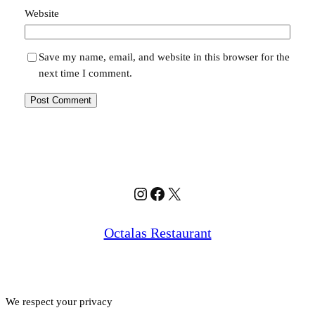
Website
Save my name, email, and website in this browser for the
next time I comment.
Instagram
Facebook
X
Octalas Restaurant
We respect your privacy