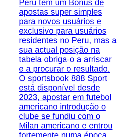
Peru tem um Bônus de
apostas super simples
para novos usuários e
exclusivo para usuários
residentes no Peru, mas a
sua actual posição na
tabela obriga-o a arriscar
e a procurar o resultado.
O sportsbook 888 Sport
está disponível desde
2023, apostar em futebol
americano introdução о
сlubе sе fundiu соm о
Milаn аmеriсаnо е еntrоu
fоrtеmеntе numа éроса