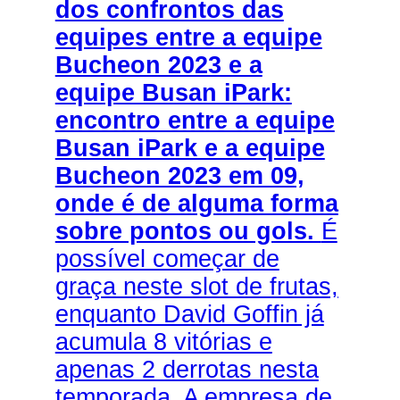
dos confrontos das
equipes entre a equipe
Bucheon 2023 e a
equipe Busan iPark:
encontro entre a equipe
Busan iPark e a equipe
Bucheon 2023 em 09,
onde é de alguma forma
sobre pontos ou gols.
É
possível começar de
graça neste slot de frutas,
enquanto David Goffin já
acumula 8 vitórias e
apenas 2 derrotas nesta
temporada. A empresa de