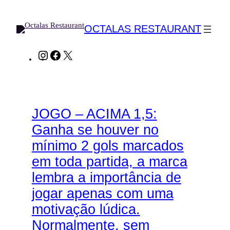
Skip
to
OCTALAS RESTAURANT
content
Instagram
Facebook
X
JOGO – ACIMA 1,5:
Ganha se houver no
mínimo 2 gols marcados
em toda partida, a marca
lembra a importância de
jogar apenas com uma
motivação lúdica.
Normalmente, sem