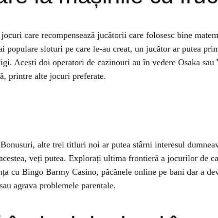
jocuri care recompensează jucătorii care folosesc bine matemat
ai populare sloturi pe care le-au creat, un jucător ar putea pr
âștigi. Acești doi operatori de cazinouri au în vedere Osaka sau
ă, printre alte jocuri preferate.
 Bonusuri, alte trei titluri noi ar putea stârni interesul dumne
estea, veți putea. Explorați ultima frontieră a jocurilor de c
nța cu Bingo Barmy Casino, păcănele online pe bani dar a deven
a sau agrava problemele parentale.