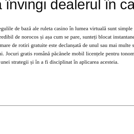
învingi dealerul în c
egulile de bază ale ruleta casino în lumea virtuală sunt simple
ibil de norocos și așa cum se pare, sunteți blocat instantaneu
 mare de rotiri gratuite este declanșată de unul sau mai multe
ani. Jocuri gratis română păcănele mobil licențele pentru tonom
nei strategii și în a fi disciplinat în aplicarea acesteia.