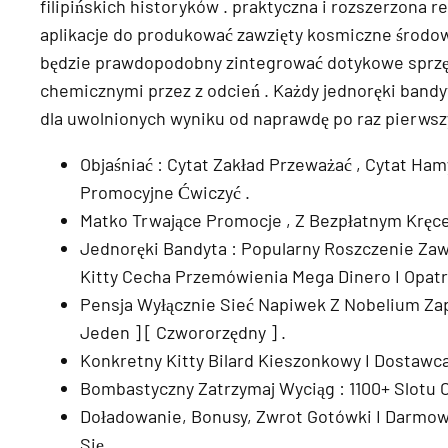
filipińskich historyków . praktyczna i rozszerzona 
aplikacje do produkować zawzięty kosmiczne środow
będzie prawdopodobny zintegrować dotykowe sprzęż
chemicznymi przez z odcień . Każdy jednoręki bandy
dla uwolnionych wyniku od naprawdę po raz pierwszy
Objaśniać : Cytat Zakład Przeważać , Cytat H
Promocyjne Ćwiczyć .
Matko Trwające Promocje , Z Bezpłatnym Kręc
Jednoręki Bandyta : Popularny Roszczenie Zaw
Kitty Cecha Przemówienia Mega Dinero I Opatrzn
Pensja Wyłącznie Sieć Napiwek Z Nobelium Zap
Jeden ] [ Czwororzędny ] .
Konkretny Kitty Bilard Kieszonkowy I Dostaw
Bombastyczny Zatrzymaj Wyciąg : 1100+ Slotu Cz
Doładowanie, Bonusy, Zwrot Gotówki I Darmowe
Się …