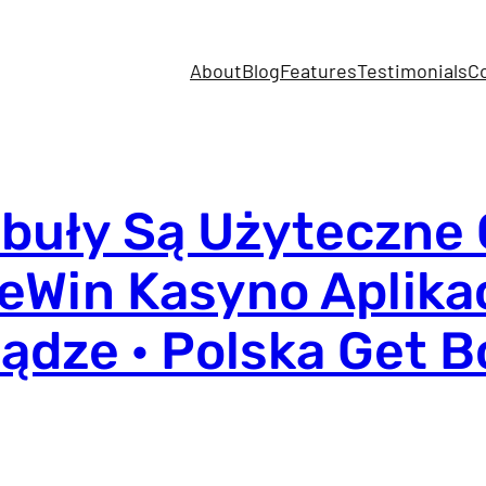
About
Blog
Features
Testimonials
C
buły Są Użyteczne 
eWin Kasyno Aplika
ądze · Polska Get 