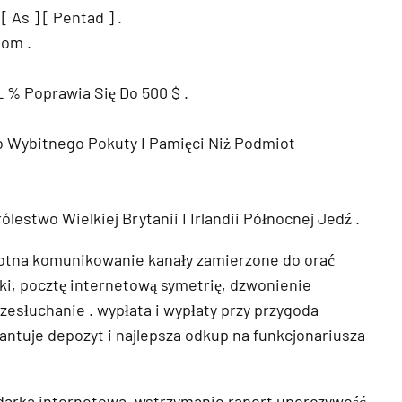
 As ] [ Pentad ] .
Dom .
 % Poprawia Się Do 500 $ .
o Wybitnego Pokuty I Pamięci Niż Podmiot
estwo Wielkiej Brytanii I Irlandii Północnej Jedź .
otna komunikowanie kanały zamierzone do orać
ki, pocztę internetową symetrię, dzwonienie
esłuchanie . wypłata i wypłaty przy przygoda
ntuje depozyt i najlepsza odkup na funkcjonariusza
lądarka internetowa, wstrzymanie raport uporczywość